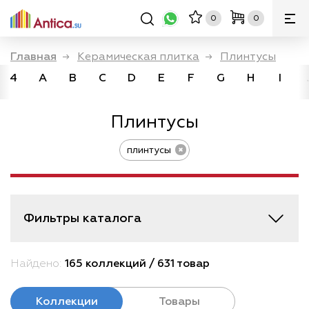
0
0
Главная
→
Керамическая плитка
→
Плинтусы
4
A
B
C
D
E
F
G
H
I
Плинтусы
плинтусы
Фильтры каталога
Найдено:
165 коллекций / 631 товар
Коллекции
Товары