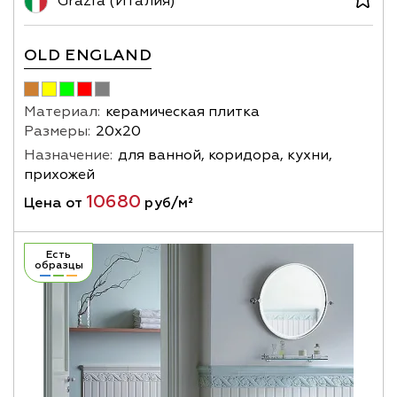
Grazia (Италия)
OLD ENGLAND
Материал:
керамическая плитка
Размеры:
20х20
Назначение:
для ванной, коридора, кухни,
прихожей
10680
Цена от
руб/м²
Есть
образцы