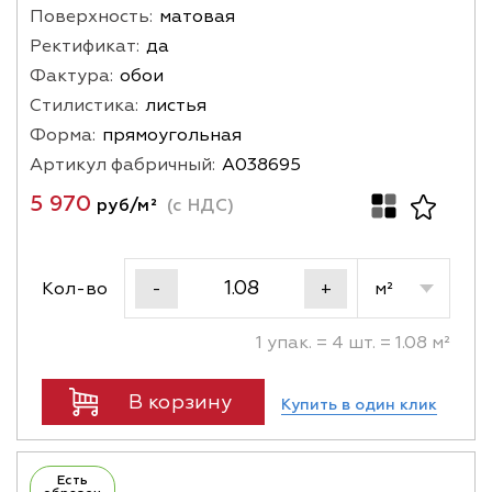
Поверхность:
матовая
поможем подобрать сочетания, подготовим 3D-
раскладку и отправим живые фото или видео по
Ректификат:
да
запросу.
Фактура:
обои
Стилистика:
листья
Форма:
прямоугольная
Артикул фабричный:
A038695
5 970
руб/м²
(с НДС)
Кол-во
м²
-
+
1 упак. = 4 шт. = 1.08 м²
В корзину
Купить в один клик
Есть