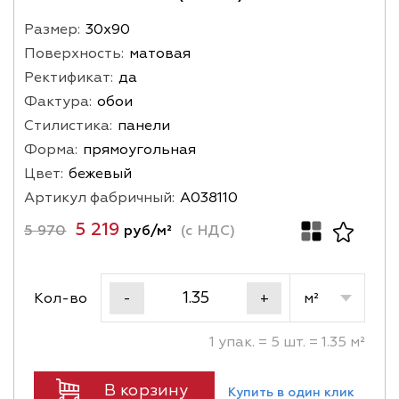
Размер:
30х90
Поверхность:
матовая
Ректификат:
да
Фактура:
обои
Стилистика:
панели
Форма:
прямоугольная
Цвет:
бежевый
Артикул фабричный:
A038110
5 219
5 970
руб/м²
(с НДС)
Кол-во
м²
-
+
1 упак. = 5 шт. = 1.35 м²
В корзину
Купить в один клик