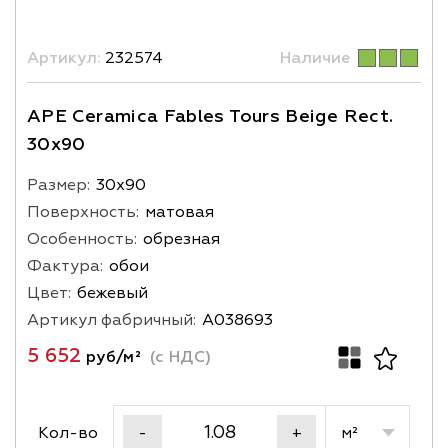
Артикул:
232574
Наличие
APE Ceramica Fables Tours Beige Rect.
30x90
Размер:
30х90
Поверхность:
матовая
Особенность:
обрезная
Фактура:
обои
Цвет:
бежевый
Артикул фабричный:
A038693
5 652
руб/м²
(с НДС)
Кол-во
м²
-
+