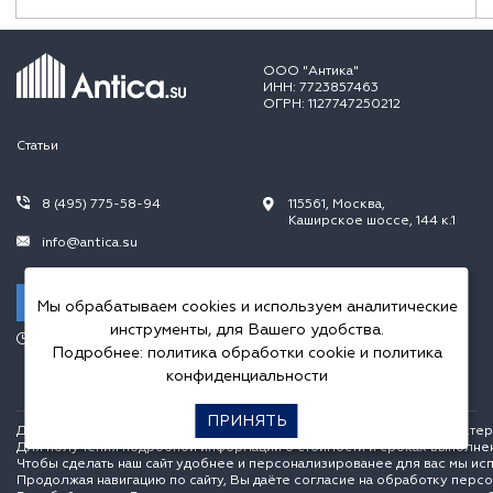
ООО "Антика"
ИНН: 7723857463
ОГРН: 1127747250212
Статьи
8 (495) 775-58-94
115561, Москва,
Каширское шоссе, 144 к.1
info@antica.su
Заказать звонок
Мы обрабатываем cookies и используем аналитические
инструменты, для Вашего удобства.
Режим работы:
Подробнее:
политика обработки cookie
и
политика
Пн.-Пт. 10.00-20.00,
Сб.-Вс. 10.00-18.00
конфиденциальности
ПРИНЯТЬ
Данный интернет сайт носит исключительно информационный характер и
Для получения подробной информации о стоимости и сроках выполне
Чтобы сделать наш сайт удобнее и персонализированее для вас мы ис
Продолжая навигацию по сайту, Вы даёте согласие на обработку перс