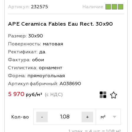
Артикул:
232575
Наличие
APE Ceramica Fables Eau Rect. 30x90
Размер:
30х90
Поверхность:
матовая
Ректификат:
да
Фактура:
обои
Стилистика:
орнамент
Форма:
прямоугольная
Артикул фабричный:
A038690
5 970
руб/м²
(с НДС)
Кол-во
м²
-
+
1 упак. = 4 шт. = 1.08 м²