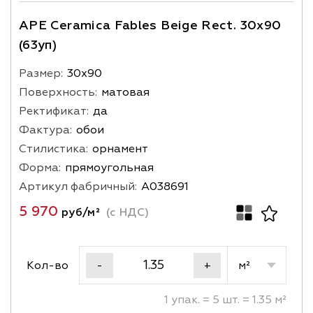
APE Ceramica Fables Beige Rect. 30x90
(63уп)
Размер:
30х90
Поверхность:
матовая
Ректификат:
да
Фактура:
обои
Стилистика:
орнамент
Форма:
прямоугольная
Артикул фабричный:
A038691
5 970
руб/м²
(с НДС)
Кол-во
м²
-
+
1 упак. = 5 шт. = 1.35 м²