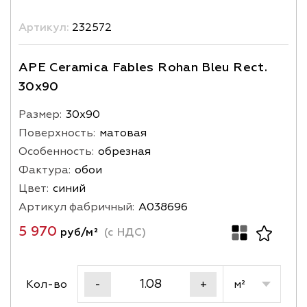
Артикул:
232572
APE Ceramica Fables Rohan Bleu Rect.
30x90
Размер:
30х90
Поверхность:
матовая
Особенность:
обрезная
Фактура:
обои
Цвет:
синий
Артикул фабричный:
A038696
5 970
руб/м²
(с НДС)
Кол-во
м²
-
+