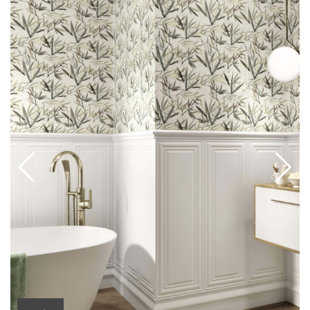
строится на панелях, орнаменте и листьях, а
глубина рисунка связана с цифровой печатью,
которая и даёт здесь ту самую тонкую
детализацию. По каталогу это wall tile для
внутренних стен с матовой поверхностью; в
карточках коллекции указаны основной формат
30x90 и дополнительные элементы 5x30 и 15,8x30,
а цветовая палитра считывается в белых, бежевых
и синих тонах.
С практической точки зрения Fables стоит
выбирать там, где нужна не просто облицовка, а
цельная композиция стены. В ванной или санузле
коллекция хорошо работает на акцентной
плоскости за раковиной или ванной, когда хочется
получить панельный ритм вместо ровной
однотонной стены. В прихожей, холле, столовой
или гостиной она уместна для оформления тех