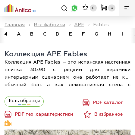
0
0
Главная
→
Все фабрики
→
APE
→
Fables
4
A
B
C
D
E
F
G
H
I
Коллекция APE Fables
Коллекция APE Fables — это испанская настенная
плитка 30x90 с редким для керамики
интерьерным сценарием: она работает не как
обычный фон, а как декоративная стена с
эффектом буазери и рисунка под обои. В основе
серии APE Ceramica — французская традиция
Есть образцы
PDF каталог
стеновых панелей XVII–XVIII веков и прямая
PDF тех. характеристики
В избранное
отсылка к Cabinet des Fables в Hôtel Rohan,
поэтому у коллекции такой выраженный
«архитектурный» характер. Визуально Fables