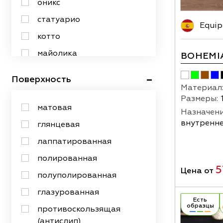
оникс
12х25
статуарио
Equip
13х13
котто
14х14
майолика
BOHEMI
14х16
под бетон
Поверхность
15х100
под гальку
Материал
Размеры:
15х15
под изразец
матовая
Назначени
15х20
под камень
внутренне
глянцевая
15х25
под кирпич
лаппатированная
15х25
под металл
полированная
5
15х30
Цена от
под мозаику
полуполированная
15х40
под обои
глазурованная
Есть
15х60
под старину
образцы
противоскользящая
15х90
(антислип)
под ткань