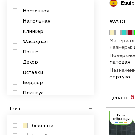
Equip
Настенная
WADI
Напольная
Клинкер
Материал
Фасадная
Размеры:
Панно
Поверхнос
матовая
Декор
Назначени
Вставки
фартука
Бордюр
Плинтус
6
Цена от
Зеркальная
Цвет
Есть
образцы
бежевый