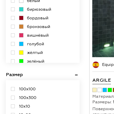
белый
бирюзовый
бордовый
бронзовый
вишнёвый
голубой
жёлтый
зелёный
Equip
золотой
Размер
коричневый
ARGILE
красный
100х100
оранжевый
Материал
100х300
Размеры:
разноцветный
10х10
Поверхнос
розовый