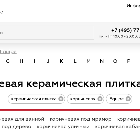
Инфо
к1
+7 (495) 7
Пн. - Пт. 10:00 - 20:00,
Equipe
G
H
I
J
K
L
M
N
O
P
евая керамическая плитка
керамическая плитка
коричневая
Equipe
невая для ванной
коричневая под мрамор
коричне
 под дерево
коричневая уличный
коричневая каба