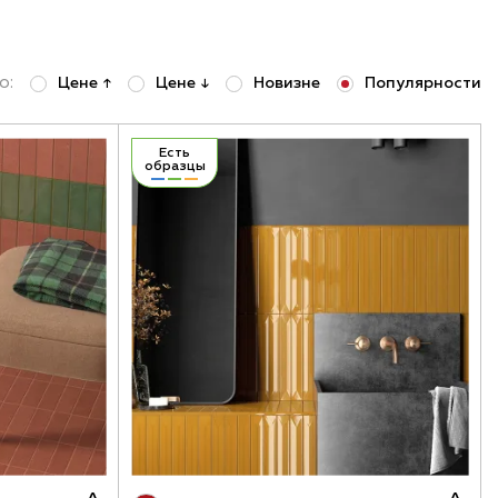
о:
Цене ↑
Цене ↓
Новизне
Популярности
Есть
образцы