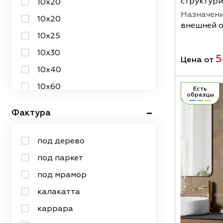
структур
10х20
Назначени
серебряный
10х20
внешней 
серый
10х25
синий
10х30
5
Цена от
сиреневый
10х40
темно-серый
10х60
Есть
образцы
тёмный
10х70
Фактура
фиолетовый
10х90
черно-белый
12,5х50
под дерево
чёрный
120х120
под паркет
терракотовый
120х240
под мрамор
120х278
калакатта
120х280
каррара
12х12