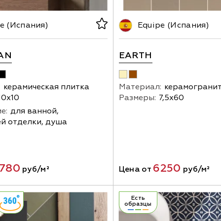
e (Испания)
Equipe (Испания)
AN
EARTH
:
керамическая плитка
Материал:
керамограни
10х10
Размеры:
7,5х60
е:
для ванной,
й отделки, душа
780
6250
руб/м²
Цена от
руб/м²
Есть
образцы