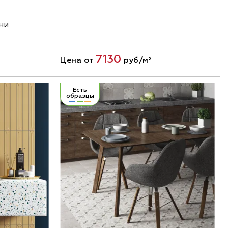
ни
7130
Цена от
руб/м²
Есть
образцы