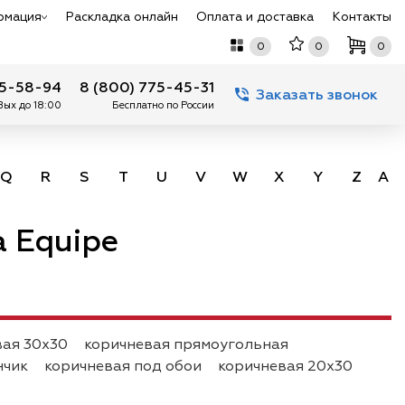
рмация
Раскладка онлайн
Оплата и доставка
Контакты
0
0
0
75-58-94
8 (800) 775-45-31
Заказать звонок
 Вых до 18:00
Бесплатно по России
Q
R
S
T
U
V
W
X
Y
Z
А -
 Equipe
вая 30х30
коричневая прямоугольная
нчик
коричневая под обои
коричневая 20х30