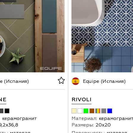
e (Испания)
Equipe (Испания)
NE
RIVOLI
:
керамогранит
Материал:
керамограни
9,2х36,8
Размеры:
20х20
ть:
матовая
Поверхность:
матовая