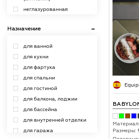
160х320
неглазурованная
под травертин
16х16
патинированная
рустик
Назначение
20х120
сатинированная
20х20
структурированная
для ванной
20х23
рельефная
для кухни
20х24
для фартука
20х25
для спальни
20х30
Equip
для гостиной
20х40
для балкона, лоджии
20х44
BABYLO
для бассейна
20х50
для внутренней отделки
Материал
20х60
Размеры:
для гаража
20х80
Поверхнос