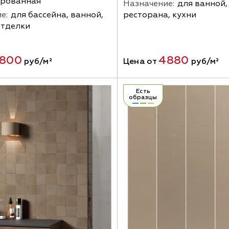
ированная
Назначение:
для ванной,
е:
для бассейна, ванной,
ресторана, кухни
отделки
800
4880
руб/м²
Цена от
руб/м²
Есть
образцы