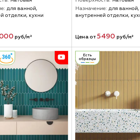
е:
для ванной,
Назначение:
для ванной,
й отделки, кухни
внутренней отделки, кух
000
5490
руб/м²
Цена от
руб/м²
Есть
образцы