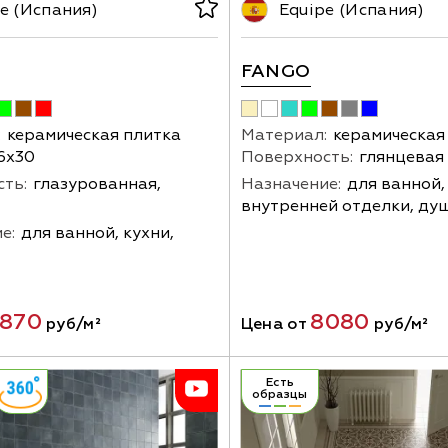
e (Испания)
Equipe (Испания)
FANGO
:
керамическая плитка
Материал:
керамическая
6х30
Поверхность:
глянцевая
ть:
глазурованная,
Назначение:
для ванной,
внутренней отделки, ду
е:
для ванной, кухни,
870
8080
руб/м²
Цена от
руб/м²
Есть
образцы