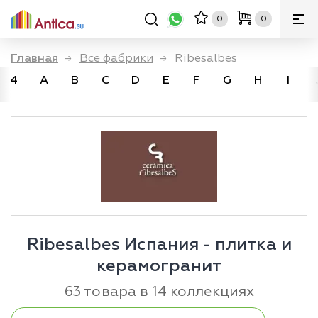
0
0
Главная
→
Все фабрики
→
Ribesalbes
4
A
B
C
D
E
F
G
H
I
Ribesalbes Испания - плитка и
керамогранит
63 товара в 14 коллекциях