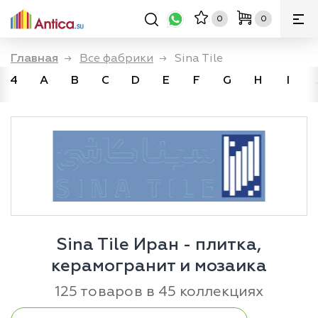
0
0
Главная
→
Все фабрики
→
Sina Tile
4
A
B
C
D
E
F
G
H
I
Sina Tile Иран - плитка,
керамогранит и мозаика
125 товаров в 45 коллекциях