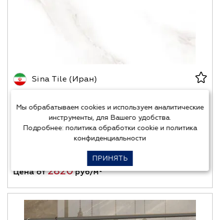
Sina Tile (Иран)
Мы обрабатываем cookies и используем аналитические
SHINE
инструменты, для Вашего удобства.
Подробнее:
политика обработки cookie
и
политика
конфиденциальности
Размеры:
60х60
Поверхность:
полированная
ПРИНЯТЬ
2820
Цена от
руб/м²