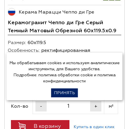
Керама Марацци Чеппо ди Гре
Керамогранит Чеппо ди Гре Серый
Темный Матовый Обрезной 60x119.5x0.9
Размер:
60х119.5
Особенность:
ректифицированная
Фактура:
камень
Мы обрабатываем cookies и используем аналитические
Цвет:
темно-серый
инструменты, для Вашего удобства.
Артикул фабричный:
DD507920R
Подробнее:
политика обработки cookie
и
политика
конфиденциальности
2 954
руб/м²
(с НДС)
ПРИНЯТЬ
Кол-во
м²
-
+
В корзину
Купить в один клик