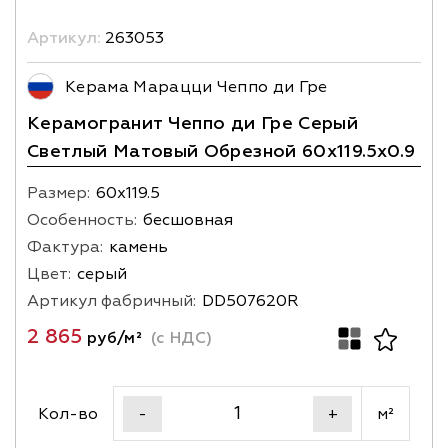
Артикул:
263053
Керама Марацци Чеппо ди Гре
Керамогранит Чеппо ди Гре Серый
Светлый Матовый Обрезной 60x119.5x0.9
Размер:
60х119.5
Особенность:
бесшовная
Фактура:
камень
Цвет:
серый
Артикул фабричный:
DD507620R
2 865
руб/м²
(с НДС)
Кол-во
м²
-
+