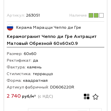
Артикул:
263051
Наличие
Керама Марацци Чеппо ди Гре
Керамогранит Чеппо ди Гре Антрацит
Матовый Обрезной 60x60x0.9
Размер:
60х60
Ректификат:
да
Фактура:
камень
Стилистика:
терраццо
Форма:
квадратная
Артикул фабричный:
DD606220R
2 740
руб/м²
(с НДС)