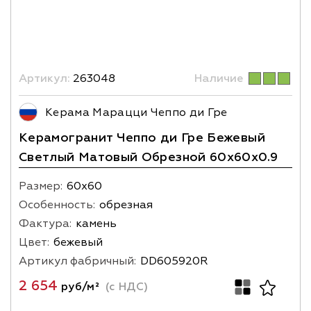
Артикул:
263048
Наличие
Керама Марацци Чеппо ди Гре
Керамогранит Чеппо ди Гре Бежевый
Светлый Матовый Обрезной 60x60x0.9
Размер:
60х60
Особенность:
обрезная
Фактура:
камень
Цвет:
бежевый
Артикул фабричный:
DD605920R
2 654
руб/м²
(с НДС)