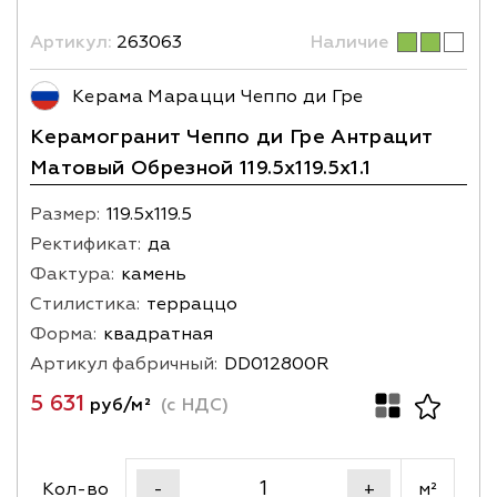
Артикул:
263063
Наличие
Керама Марацци Чеппо ди Гре
Керамогранит Чеппо ди Гре Антрацит
Матовый Обрезной 119.5x119.5x1.1
Размер:
119.5х119.5
Ректификат:
да
Фактура:
камень
Стилистика:
терраццо
Форма:
квадратная
Артикул фабричный:
DD012800R
5 631
руб/м²
(с НДС)
Кол-во
м²
-
+