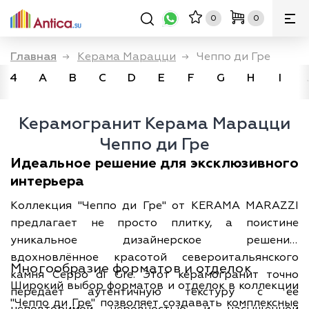
0
0
Главная
→
Керама Марацци
→
Чеппо ди Гре
4
A
B
C
D
E
F
G
H
I
Керамогранит Керама Марацци
Чеппо ди Гре
Идеальное решение для эксклюзивного
интерьера
Коллекция "Чеппо ди Гре" от KERAMA MARAZZI
предлагает не просто плитку, а поистине
уникальное дизайнерское решение,
вдохновлённое красотой североитальянского
Многообразие форматов и отделок
камня Ceppo di Gre. Этот керамогранит точно
Широкий выбор форматов и отделок в коллекции
передаёт аутентичную текстуру с её
"Чеппо ди Гре" позволяет создавать комплексные