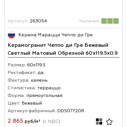
Артикул:
263054
Наличие
Керама Марацци Чеппо ди Гре
Керамогранит Чеппо ди Гре Бежевый
Светлый Матовый Обрезной 60x119.5x0.9
Размер:
60х119.5
Ректификат:
да
Фактура:
камень
Стилистика:
терраццо
Форма:
прямоугольная
Цвет:
бежевый
Артикул фабричный:
DD507720R
2 865
руб/м²
(с НДС)