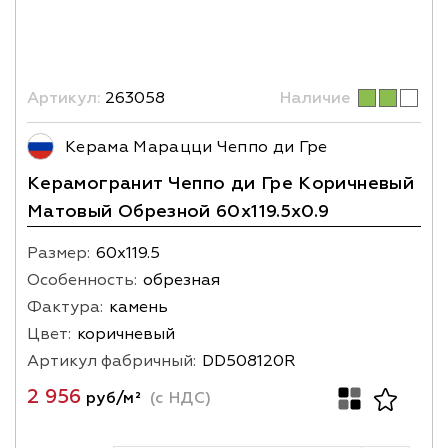
Артикул:
263058
Наличие
Керама Марацци Чеппо ди Гре
Керамогранит Чеппо ди Гре Коричневый
Матовый Обрезной 60x119.5x0.9
Размер:
60х119.5
Особенность:
обрезная
Фактура:
камень
Цвет:
коричневый
Артикул фабричный:
DD508120R
2 956
руб/м²
(с НДС)