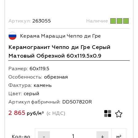
Артикул:
263055
Наличие
Керама Марацци Чеппо ди Гре
Керамогранит Чеппо ди Гре Серый
Матовый Обрезной 60x119.5x0.9
Размер:
60х119.5
Особенность:
обрезная
Фактура:
камень
Цвет:
серый
Артикул фабричный:
DD507820R
2 865
руб/м²
(с НДС)
Кол-во
м²
-
+