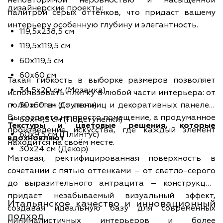
неповторимой неровностью и насыщенной
дизайнерские проекты:
палитрой серых оттенков, что придаст вашему
интерьеру особенную глубину и элегантность.
119,5x238,5 см
119,5x119,5 см
60x119,5 см
60x60 см
Такая гибкость в выборке размеров позволяет
34,5x20 см (Мозаика)
использовать плитку в любой части интерьера: от
30x60 см (Ступени)
пола и стен до лестниц и декоративных панелей.
Вы создаете не просто помещение, а продуманное
60x14,5 см (Подступенки)
Текстуры и цветовые решения, которые
произведение искусства, где каждый элемент
60x9,5 см (Плинтус)
вдохновляют
находится на своём месте.
30x24 см (Декор)
Матовая, ректифицированная поверхность в
сочетании с пятью оттенками – от светло-серого
до выразительного антрацита – конструкции
придает незабываемый визуальный эффект,
Итальянское качество и инновационный
создавая идеальную базу для современных
подход
минималистичных интерьеров и более