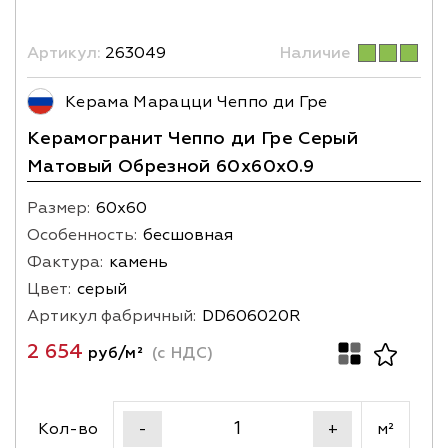
Артикул:
263049
Наличие
Керама Марацци Чеппо ди Гре
Керамогранит Чеппо ди Гре Серый
Матовый Обрезной 60x60x0.9
Размер:
60х60
Особенность:
бесшовная
Фактура:
камень
Цвет:
серый
Артикул фабричный:
DD606020R
2 654
руб/м²
(с НДС)
Кол-во
м²
-
+