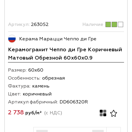
Артикул:
263052
Наличие
Керама Марацци Чеппо ди Гре
Керамогранит Чеппо ди Гре Коричневый
Матовый Обрезной 60x60x0.9
Размер:
60х60
Особенность:
обрезная
Фактура:
камень
Цвет:
коричневый
Артикул фабричный:
DD606320R
2 738
руб/м²
(с НДС)