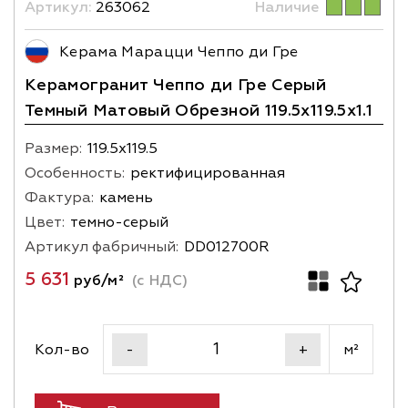
Артикул:
263062
Наличие
Керама Марацци Чеппо ди Гре
Керамогранит Чеппо ди Гре Серый
Темный Матовый Обрезной 119.5x119.5x1.1
Размер:
119.5х119.5
Особенность:
ректифицированная
Фактура:
камень
Цвет:
темно-серый
Артикул фабричный:
DD012700R
5 631
руб/м²
(с НДС)
Кол-во
м²
-
+