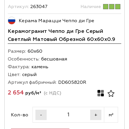
Артикул:
263047
Наличие
Керама Марацци Чеппо ди Гре
Керамогранит Чеппо ди Гре Серый
Светлый Матовый Обрезной 60x60x0.9
Размер:
60х60
Особенность:
бесшовная
Фактура:
камень
Цвет:
серый
Артикул фабричный:
DD605820R
2 654
руб/м²
(с НДС)
Кол-во
м²
-
+