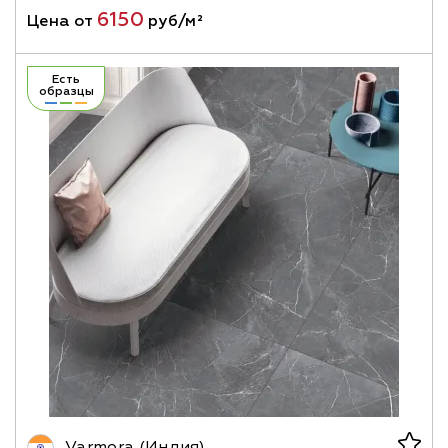
6150
Цена от
руб/м²
Есть
образцы
Varmora (Индия)