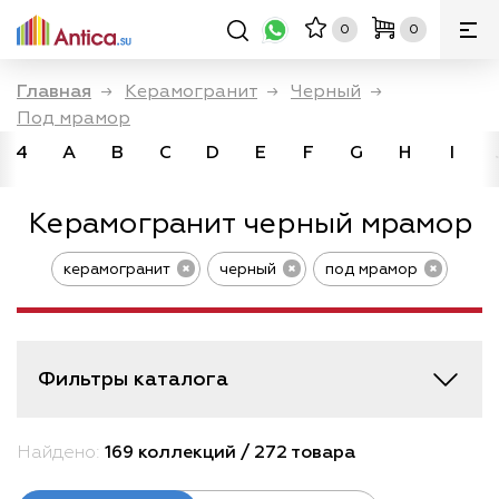
0
0
Главная
→
Керамогранит
→
Черный
→
Под мрамор
4
A
B
C
D
E
F
G
H
I
Керамогранит черный мрамор
керамогранит
черный
под мрамор
Фильтры каталога
Найдено:
169 коллекций / 272 товара