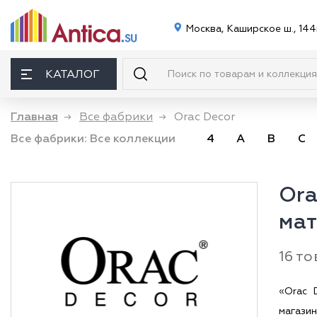
Москва, Каширское ш., 144
КАТАЛОГ
Главная
→
Все фабрики
→
Orac Decor
Все фабрики:
Все коллекции
4
A
B
C
Ora
ма
16 то
«Orac 
магази