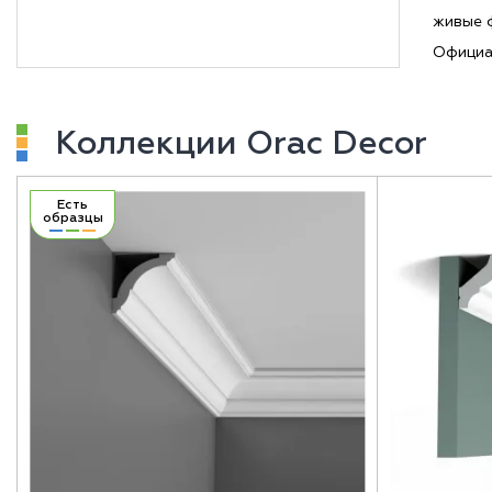
живые ф
Официа
Коллекции Orac Decor
Есть
образцы