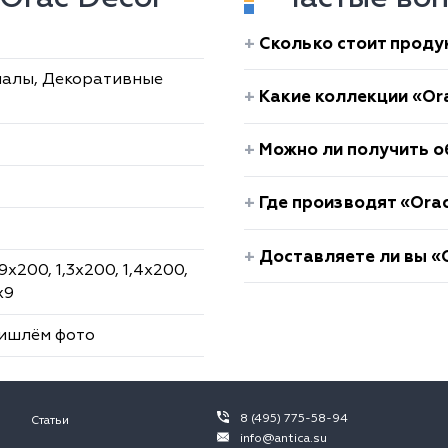
Сколько стоит проду
иалы, Декоративные
Какие коллекции «Ora
Можно ли получить о
Где производят «Ora
Доставляете ли вы «O
,9х200, 1,3х200, 1,4х200,
х9
ришлём фото
8 (495) 775-58-94
Статьи
info@antica.su