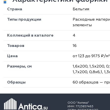
Страна
Бельгия
Типы продукции
Расходные матер
элементы
Коллекций в каталоге
4
Товаров
16
Цена
от 123 до 9175 ₽/м²
Размеры, см
1,6х200, 1,5х200, 0
1,7х200, 0,8х6,1, 1,3
Образцы
60 образцов — п
ООО "Антика"
ИНН: 7723857463