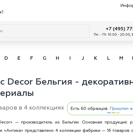
Инфо
к1
+7 (495) 7
Пн. - Пт. 10:00 - 20:00,
D
E
F
G
H
I
J
K
L
M
c Decor Бельгия - декоратив
териалы
варов в 4 коллекциях
Есть 60 образцов.
Пришлем ж
Decor» — производитель из Бельгии. Основная продукция: р
не «Антика» представлено 4 коллекции фабрики — 16 товаров 