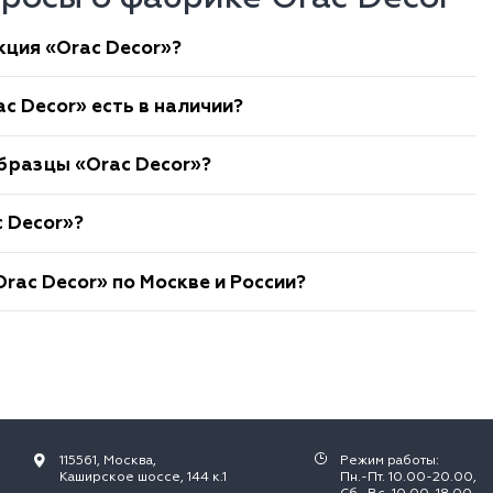
кция «Orac Decor»?
c Decor» есть в наличии?
бразцы «Orac Decor»?
c Decor»?
rac Decor» по Москве и России?
115561, Москва,
Режим работы:
Каширское шоссе, 144 к.1
Пн.-Пт. 10.00-20.00,