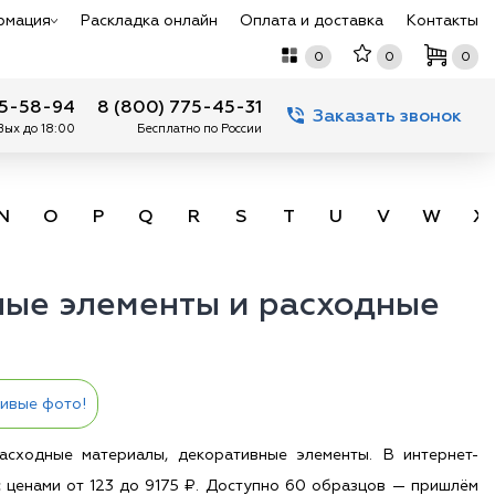
рмация
Раскладка онлайн
Оплата и доставка
Контакты
0
0
0
75-58-94
8 (800) 775-45-31
Заказать звонок
 Вых до 18:00
Бесплатно по России
N
O
P
Q
R
S
T
U
V
W
X
ные элементы и расходные
ивые фото!
асходные материалы, декоративные элементы. В интернет-
с ценами от 123 до 9175 ₽. Доступно 60 образцов — пришлём