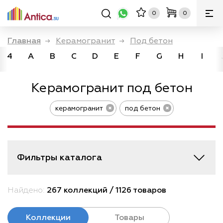
0
0
Главная
→
Керамогранит
→
Под бетон
4
A
B
C
D
E
F
G
H
I
Керамогранит под бетон
керамогранит
под бетон
Фильтры каталога
Найдено:
267 коллекций / 1126 товаров
Коллекции
Товары