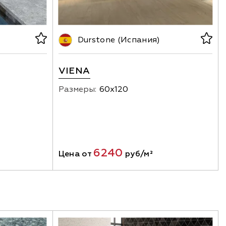
Durstone (Испания)
VIENA
Размеры:
60х120
6240
Цена от
руб/м²