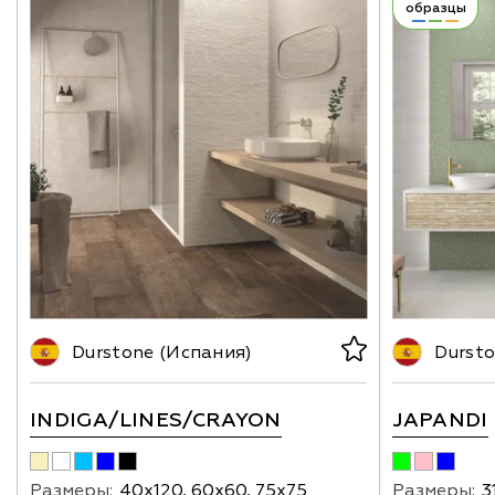
образцы
Durstone (Испания)
Dursto
INDIGA/LINES/CRAYON
JAPANDI
Размеры:
40х120, 60х60, 75х75
Размеры:
3