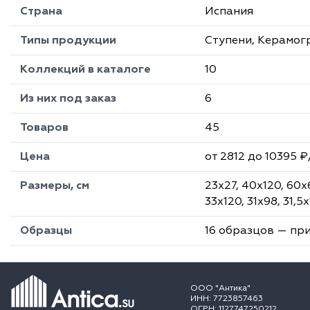
Страна
Испания
Типы продукции
Ступени, Керамог
Коллекций в каталоге
10
Из них под заказ
6
Товаров
45
Цена
от 2812 до 10395 ₽
Размеры, см
23х27, 40х120, 60х
33х120, 31х98, 31,5
Образцы
16 образцов — пр
ООО "Антика"
ИНН: 7723857463
ОГРН: 1127747250212