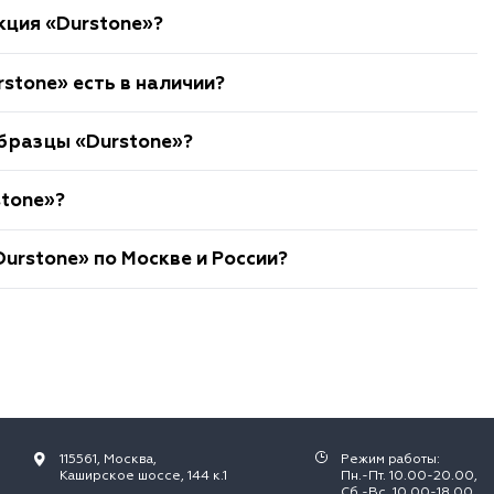
кция «Durstone»?
stone» есть в наличии?
бразцы «Durstone»?
stone»?
urstone» по Москве и России?
115561, Москва,
Режим работы:
Каширское шоссе, 144 к.1
Пн.-Пт. 10.00-20.00,
Сб.-Вс. 10.00-18.00