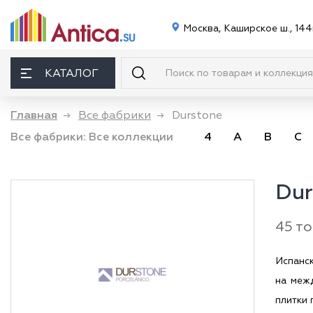
Москва, Каширское ш., 144
КАТАЛОГ
Главная
→
Все фабрики
→
Durstone
Все фабрики:
Все коллекции
4
A
B
C
Dur
45 т
Испанс
на меж
плитки 