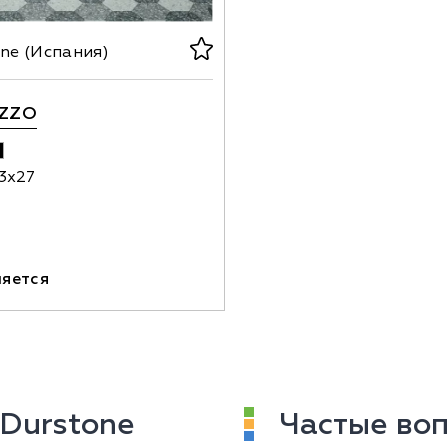
ne (Испания)
AZZO
3х27
няется
Durstone
Частые воп