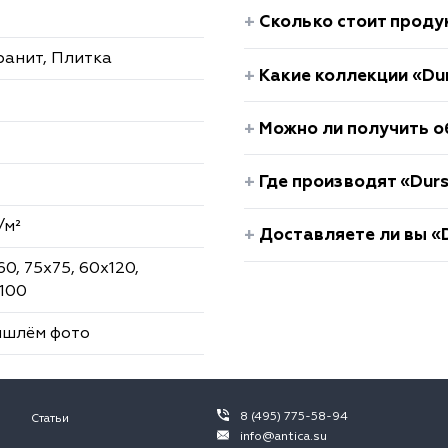
Сколько стоит проду
ранит, Плитка
Какие коллекции «Dur
Можно ли получить о
Где производят «Dur
/м²
Доставляете ли вы «D
60, 75х75, 60х120,
х100
ишлём фото
8 (495) 775-58-94
Статьи
info@antica.su