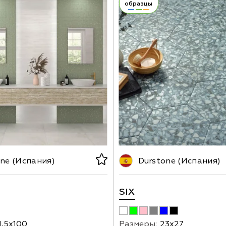
образцы
ne (Испания)
Durstone (Испания)
SIX
1,5х100
Размеры:
23х27