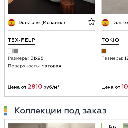
Durstone (Испания)
Dursto
TEX-FELP
TOKIO
Размеры:
31х98
Размеры:
1
Поверхность:
матовая
2810
1
Цена от
руб/м²
Цена от
Коллекции под заказ
Есть