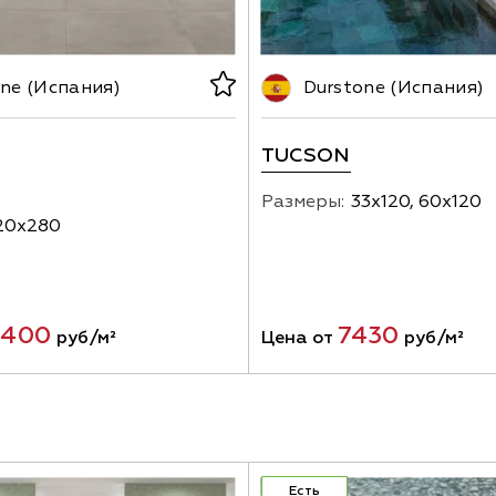
ne (Испания)
Durstone (Испания)
TUCSON
Размеры:
33х120, 60х120
20х280
0400
7430
руб/м²
Цена от
руб/м²
Есть