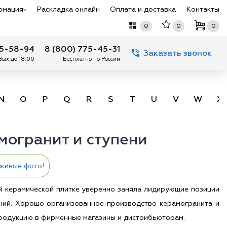
рмация
Раскладка онлайн
Оплата и доставка
Контакты
0
0
0
75-58-94
8 (800) 775-45-31
Заказать звонок
 Вых до 18:00
Бесплатно по России
N
O
P
Q
R
S
T
U
V
W
X
могранит и ступени
живые фото!
ой керамической плитке уверенно заняла лидирующие позиции
ний. Хорошо организованное производство керамогранита и
продукцию в фирменные магазины и дистрибьюторам.