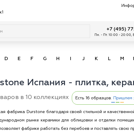
Инфо
к1
+7 (495) 7
Пн. - Пт. 10:00 - 20:00,
D
E
F
G
H
I
J
K
L
M
stone Испания - плитка, кера
оваров в 10 коллекциях
Есть 16 образцов.
Пришлем 
кая фабрика Durstone благодаря своей стильной и качественн
дународном рынке керамики для облицовки и отделки помеще
позволяет фабрике работать без перебоев и поставлять свою 