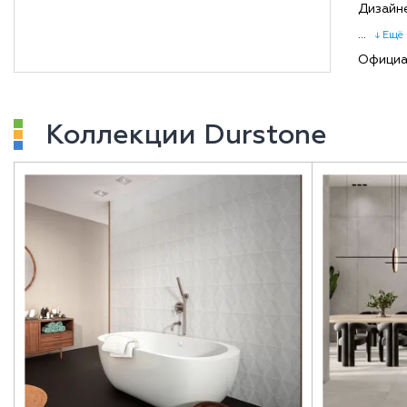
Дизайне
...
↓ Ещё
Официал
Коллекции Durstone