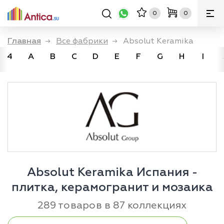
0
0
Главная
→
Все фабрики
→
Absolut Keramika
4
A
B
C
D
E
F
G
H
I
Absolut Keramika Испания -
плитка, керамогранит и мозаика
289 товаров в 87 коллекциях