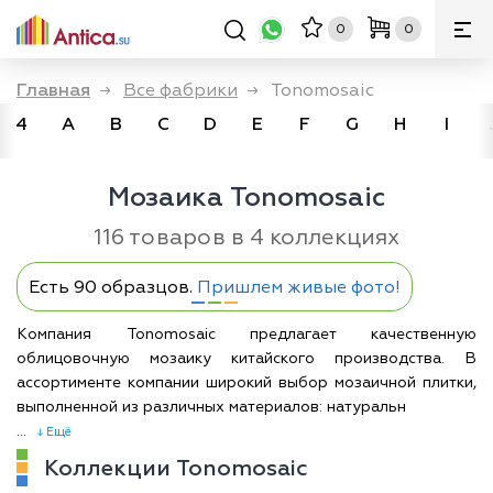
0
0
Главная
→
Все фабрики
→
Tonomosaic
4
A
B
C
D
E
F
G
H
I
Мозаика Tonomosaic
116 товаров в 4 коллекциях
Есть 90 образцов.
Пришлем живые фото!
Компания Tonomosaic предлагает качественную
облицовочную мозаику китайского производства. В
ассортименте компании широкий выбор мозаичной плитки,
выполненной из различных материалов: натуральн
...
↓ Ещё
Коллекции Tonomosaic