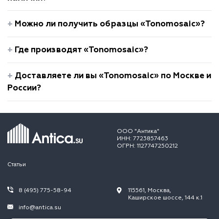
Можно ли получить образцы «Tonomosaic»?
Где производят «Tonomosaic»?
Доставляете ли вы «Tonomosaic» по Москве и
России?
ООО "Антика"
ИНН: 7723857463
ОГРН: 1127747250212
Статьи
8 (495) 775-58-94
115561, Москва,
Каширское шоссе, 144 к.1
info@antica.su