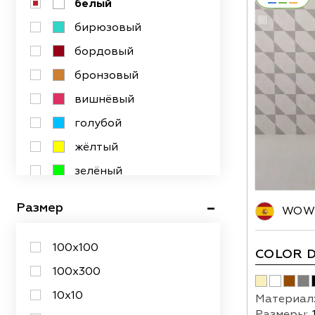
белый
бирюзовый
бордовый
бронзовый
вишнёвый
голубой
жёлтый
зелёный
золотой
Размер
WOW 
коричневый
красный
100х100
COLOR 
оранжевый
100х300
разноцветный
10х10
Материал
розовый
Размеры: