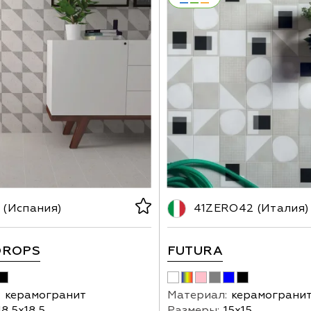
(Испания)
41ZERO42 (Италия)
DROPS
FUTURA
:
керамогранит
Материал:
керамограни
18,5х18,5
Размеры:
15х15