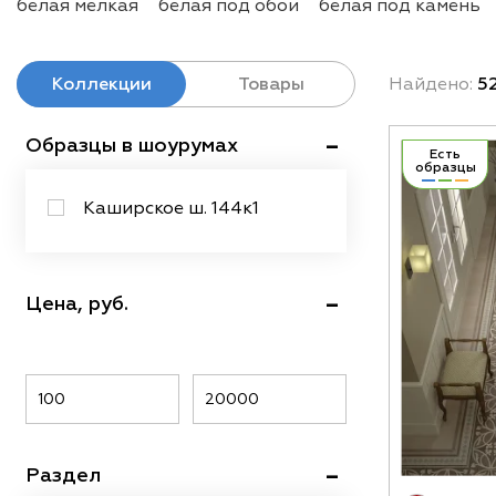
белая мелкая
белая под обои
белая под камень
белая португальская
белая 25х40
белая для сте
белая под мозаику
белая ромбы
керама марацци
Коллекции
Товары
Найдено:
52
Образцы в шоурумах
Есть
образцы
Каширское ш. 144к1
Цена, руб.
Раздел