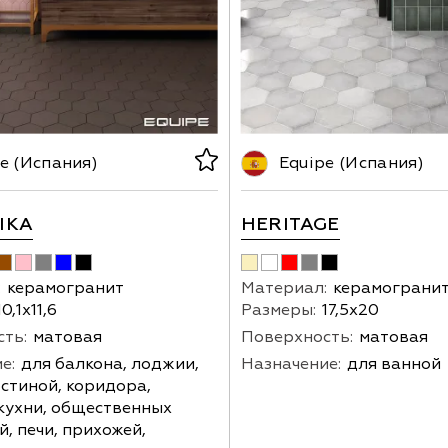
e (Испания)
Equipe (Испания)
IKA
HERITAGE
:
керамогранит
Материал:
керамограни
10,1х11,6
Размеры:
17,5х20
ть:
матовая
Поверхность:
матовая
е:
для балкона, лоджии,
Назначение:
для ванной
остиной, коридора,
кухни, общественных
, печи, прихожей,