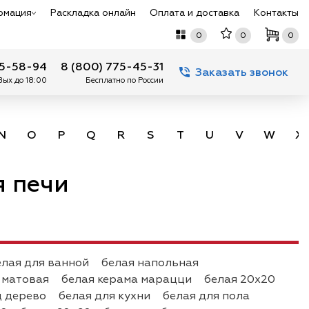
рмация
Раскладка онлайн
Оплата и доставка
Контакты
0
0
0
75-58-94
8 (800) 775-45-31
Заказать звонок
 Вых до 18:00
Бесплатно по России
N
O
P
Q
R
S
T
U
V
W
X
я печи
елая для ванной
белая напольная
 матовая
белая керама марацци
белая 20х20
д дерево
белая для кухни
белая для пола