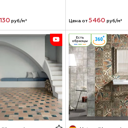
130
5460
руб/м²
Цена от
руб/м²
Есть
образцы