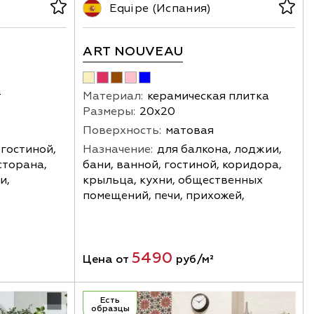
Equipe (Испания)
ART NOUVEAU
т
Материал:
керамическая плитка
Размеры:
20х20
Поверхность:
матовая
 гостиной,
Назначение:
для балкона, лоджии,
сторана,
бани, ванной, гостиной, коридора,
и,
крыльца, кухни, общественных
помещений, печи, прихожей,
5490
Цена от
руб/м²
Есть
образцы