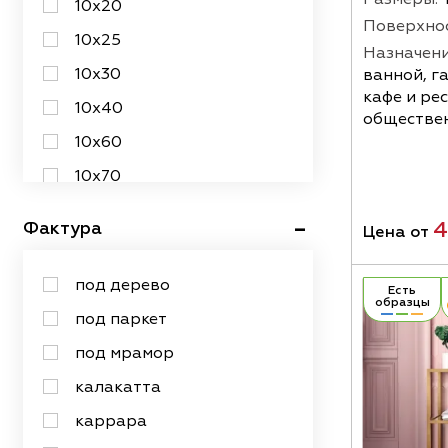
10х20
Поверхнос
серебряный
10х25
Назначени
серый
10х30
ванной, г
кафе и ре
синий
10х40
обществе
сиреневый
10х60
темно-серый
10х70
тёмный
10х90
4
Фактура
Цена от
фиолетовый
12,5х50
черно-белый
120х120
под дерево
Есть
чёрный
образцы
120х240
под паркет
терракотовый
120х278
под мрамор
120х280
калакатта
12х12
каррара