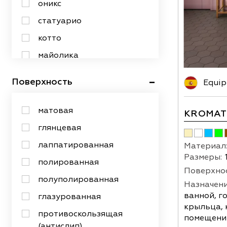
12х25
оникс
13х13
статуарио
14х14
котто
14х16
майолика
15х100
под бетон
Поверхность
Equip
15х15
под гальку
15х20
под изразец
матовая
KROMAT
15х25
под камень
глянцевая
15х30
под кирпич
лаппатированная
Материал
15х40
Размеры:
под металл
полированная
Поверхнос
15х60
под мозаику
полуполированная
Назначени
15х90
под обои
ванной, г
глазурованная
160х320
крыльца, 
под старину
противоскользящая
помещений
16х16
(антислип)