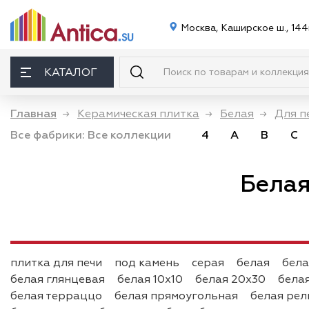
Москва, Каширское ш., 144
КАТАЛОГ
Главная
→
Керамическая плитка
→
Белая
→
Для п
Все фабрики:
Все коллекции
4
A
B
C
Белая
плитка для печи
под камень
серая
белая
бела
белая глянцевая
белая 10х10
белая 20х30
бела
белая терраццо
белая прямоугольная
белая рел