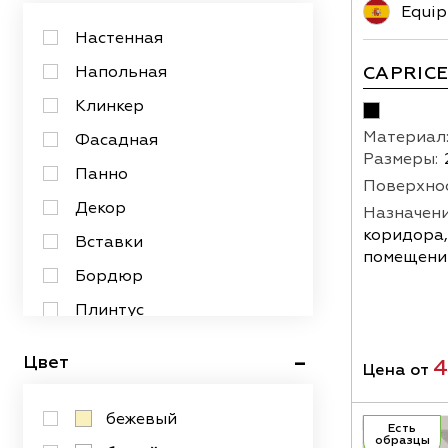
Equip
Настенная
CAPRIC
Напольная
Клинкер
Материал
Фасадная
Размеры:
Панно
Поверхнос
Декор
Назначени
коридора,
Вставки
помещений
Бордюр
Плинтус
Зеркальная
Цвет
4
Цена от
бежевый
Есть
образцы