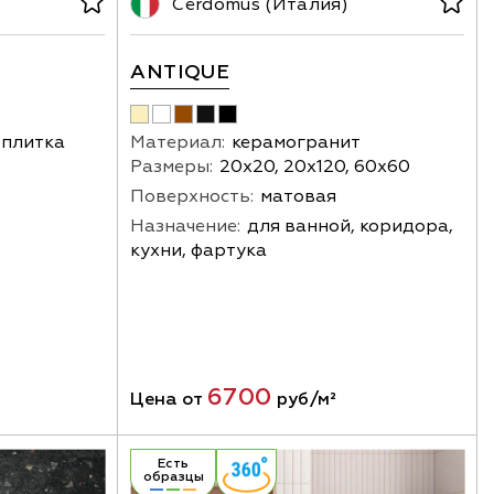
Cerdomus (Италия)
ANTIQUE
 плитка
Материал:
керамогранит
Размеры:
20х20, 20х120, 60х60
Поверхность:
матовая
Назначение:
для ванной, коридора,
кухни, фартука
6700
Цена от
руб/м²
Есть
образцы