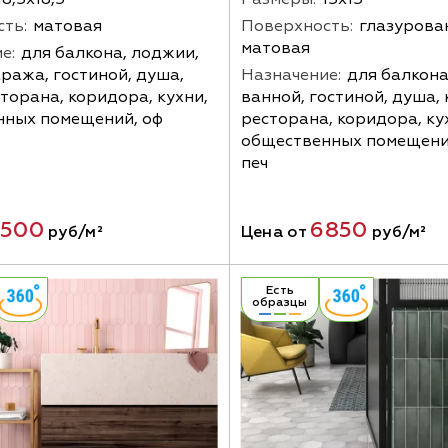
ть:
матовая
Поверхность:
глазурова
матовая
е:
для балкона, лоджии,
аража, гостиной, душа,
Назначение:
для балкона
сторана, коридора, кухни,
ванной, гостиной, душа, 
нных помещений, оф
ресторана, коридора, ку
общественных помещений
печ
500
6850
руб/м²
Цена от
руб/м²
Есть
образцы