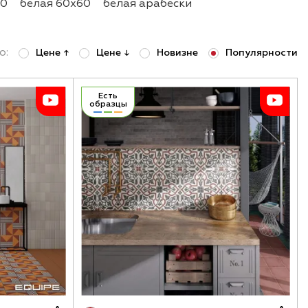
30
белая 60х60
белая арабески
рокоформатная
белая 20х25
белая 10х30
о:
Цене ↑
Цене ↓
Новизне
Популярности
Есть
образцы