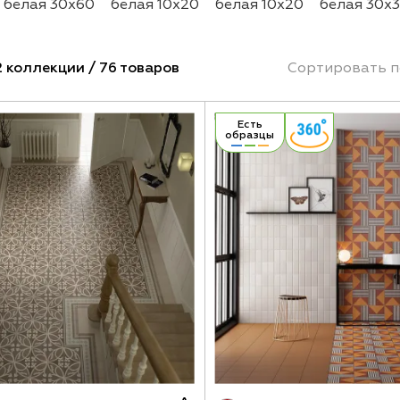
белая 30х60
белая 10х20
белая 10х20
белая 30х
н
белая настенная 20х20
белая шеврон
белая ши
для ванной
напольная
клинкер
фасадная
 коллекции / 76 товаров
Сортировать п
Есть
образцы