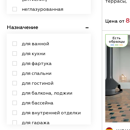
под ткань
террасы,
20х120
неглазурованная
под травертин
20х20
патинированная
8
рустик
Цена от
Назначение
20х23
сатинированная
20х24
структурированная
Есть
образцы
для ванной
20х25
рельефная
для кухни
20х30
для фартука
20х40
для спальни
20х44
для гостиной
20х50
для балкона, лоджии
20х60
для бассейна
20х80
для внутренней отделки
22х22
для гаража
25х25