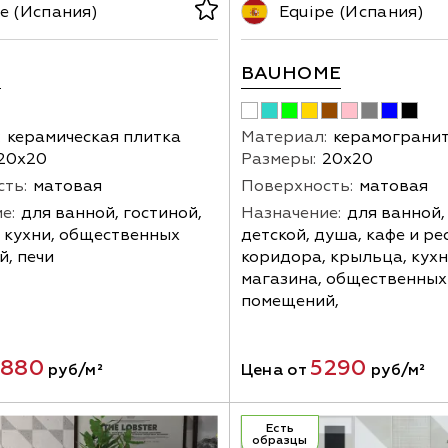
e (Испания)
Equipe (Испания)
E
BAUHOME
:
керамическая плитка
Материал:
керамограни
20х20
Размеры:
20х20
ть:
матовая
Поверхность:
матовая
е:
для ванной, гостиной,
Назначение:
для ванной,
 кухни, общественных
детской, душа, кафе и ре
, печи
коридора, крыльца, кухн
магазина, общественных
помещений,
880
5290
руб/м²
Цена от
руб/м²
Есть
образцы