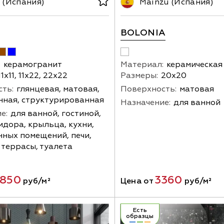
(Испания)
Mainzu (Испания)
BOLONIA
:
керамогранит
Материал:
керамическая
11х11, 11х22, 22х22
Размеры:
20х20
ть:
глянцевая, матовая,
Поверхность:
матовая
нная, структурированная
Назначение:
для ванной
е:
для ванной, гостиной,
идора, крыльца, кухни,
ных помещений, печи,
 террасы, туалета
850
3360
руб/м²
Цена от
руб/м²
Есть
образцы