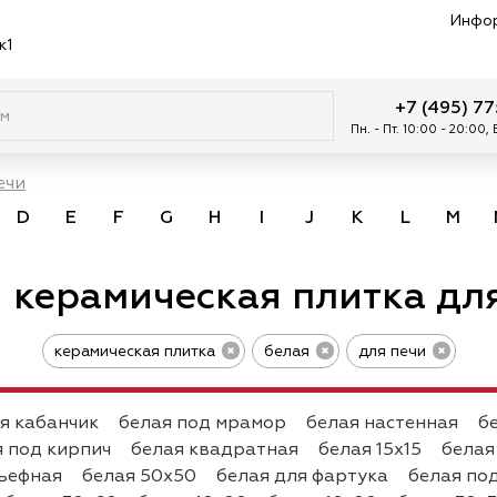
Инфо
к1
+7 (495) 7
Пн. - Пт. 10:00 - 20:00,
ечи
D
E
F
G
H
I
J
K
L
M
 керамическая плитка дл
керамическая плитка
белая
для печи
я кабанчик
белая под мрамор
белая настенная
б
я под кирпич
белая квадратная
белая 15х15
белая
ьефная
белая 50х50
белая для фартука
белая по