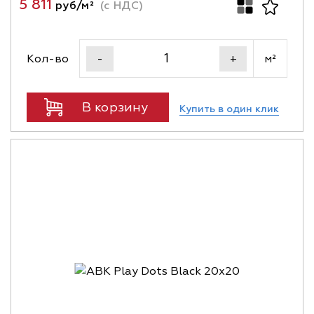
5 811
руб/м²
(с НДС)
Кол-во
м²
-
+
В корзину
Купить в один клик