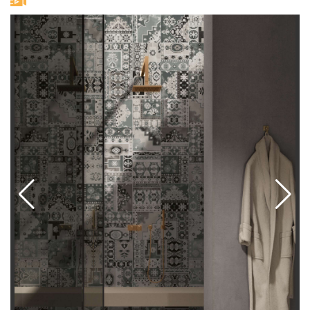
старения. Также в коллекцию входит три
декоративные линейки: Carpet Mix со сложными
ковровыми орнаментами, в двух цветовых
решениях, ахроматическом черно-белом и
цветном; Re-Usedс изящными, сильно потертыми
орнаментами под винтажный пэчворк, также в
двух цветовых решениях, сером и бежевом;
Classic и Labyrinth с правильными
геометрическими и цветочными орнаментами в
теплой и холодной гамме.
Плитка Play используется для отделки ванных
комнат и кухонь, декоры также применяются для
создания керамических ковров и эффектных
настенных панно в гостиных, спальнях, прихожих
и других частных и общественных помещениях:
магазинах, кафе. Пространство возможных
дизайнерских решений здесь поистине