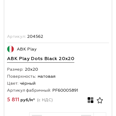
Артикул:
204562
ABK Play
ABK Play Dots Black 20x20
Размер:
20х20
Поверхность:
матовая
Цвет:
чёрный
Артикул фабричный:
PF60005891
5 811
руб/м²
(с НДС)