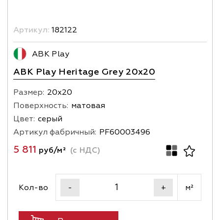
Артикул:
182122
ABK Play
ABK Play Heritage Grey 20x20
Размер:
20х20
Поверхность:
матовая
Цвет:
серый
Артикул фабричный:
PF60003496
5 811
руб/м²
(с НДС)
Кол-во
м²
-
+