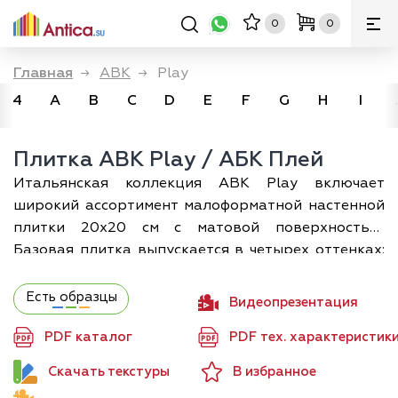
0
0
Главная
→
ABK
→
Play
4
A
B
C
D
E
F
G
H
I
Плитка ABK Play / АБК Плей
Итальянская коллекция ABK Play включает
широкий ассортимент малоформатной настенной
плитки 20х20 см с матовой поверхностью.
Базовая плитка выпускается в четырех оттенках:
жемчужно-кремовом, сером, темно-бежевом и
черном, и имеет фактуру под состаренный камень/
Есть образцы
Видеопрезентация
бетон. Ее дополняет плитка трех оттенков: сине-
PDF каталог
PDF тех. характеристик
голубого, серо-коричневого и кремово-бежевого,
с выраженными следами окисления, большой
Скачать текстуры
В избранное
тональной разнородностью и таким же эффектом