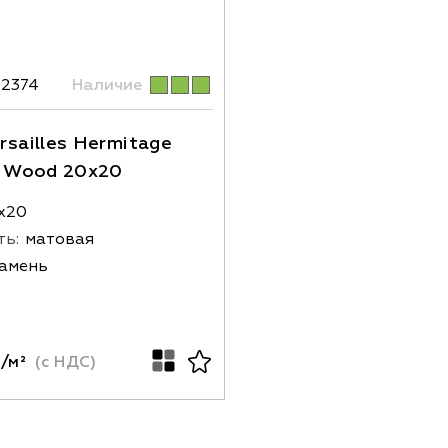
82374
Наличие
rsailles Hermitage
s Wood 20x20
х20
ть:
матовая
амень
/м²
(с НДС)