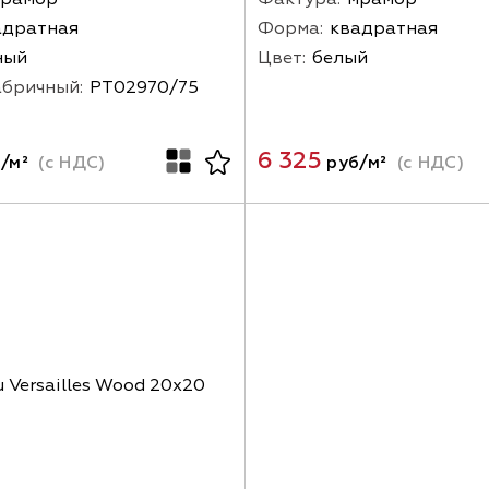
адратная
Форма:
квадратная
ный
Цвет:
белый
абричный:
PT02970/75
6 325
/м²
(с НДС)
руб/м²
(с НДС)