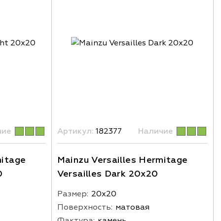
чие
Артикул:
182377
Наличие
mitage
Mainzu Versailles Hermitage
0
Versailles Dark 20x20
Размер:
20х20
Поверхность:
матовая
Фактура:
камень