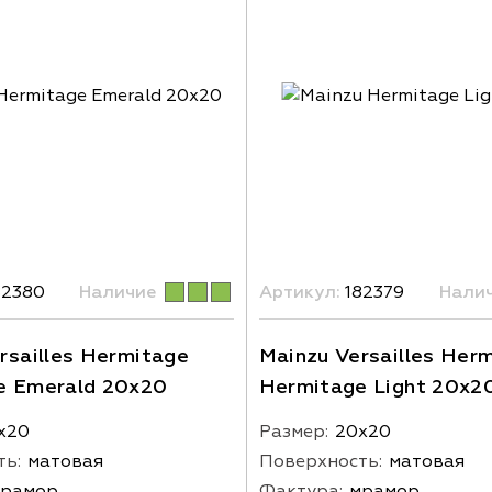
82380
Наличие
Артикул:
182379
Нали
rsailles Hermitage
Mainzu Versailles Her
e Emerald 20x20
Hermitage Light 20x2
х20
Размер:
20х20
ть:
матовая
Поверхность:
матовая
рамор
Фактура:
мрамор