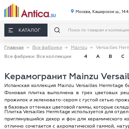
Москва, Каширское ш., 144
КАТАЛОГ
Главная
→
Все фабрики
→
Mainzu
→
Versailles Her
Все фабрики:
Все коллекции
4
A
B
C
Керамогранит Mainzu Versail
Испанская коллекция Mainzu Versailles Hermitage 
Фоновая плитка выполнена в трех цветовых реш
прожилок и зеленовато-сером с густой сетью прож
в базовых оттенках цветовой гаммы, которые скла
Плитка Versailles Hermitage используется для отде
приглянувшийся декор и фон для керамического к
отлично сочетается с ахроматической гаммой, нат