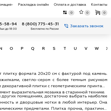
рмация
Раскладка онлайн
Оплата и доставка
Контакты
0
0
0
75-58-94
8 (800) 775-45-31
Заказать звонок
 Вых до 18:00
Бесплатно по России
N
O
P
Q
R
S
T
U
V
W
X
ет плитку формата 20х20 см с фактурой под камень.
жилками, светло-сером с более темным рисунком
и декоративной плитки с геометрическими принтами
мент выразительная мозаика в старинной технике.
х и других помещениях, достаточно выбрать наиболее
анность и дворцовые нотки в любой интерьер. Она
амическими предметами. Плитка прочна, практична,