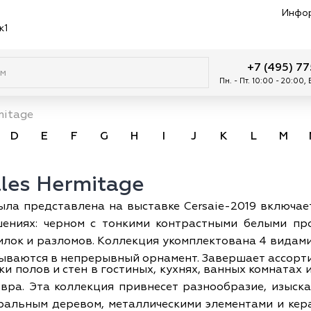
Инфо
к1
+7 (495) 7
Пн. - Пт. 10:00 - 20:00,
mitage
D
E
F
G
H
I
J
K
L
M
les Hermitage
была представлена на выставке Cersaie-2019 включа
ениях: черном с тонкими контрастными белыми про
илок и разломов. Коллекция укомплектована 4 видам
дываются в непрерывный орнамент. Завершает ассорти
лки полов и стен в гостиных, кухнях, ванных комната
овра. Эта коллекция привнесет разнообразие, изыск
уральным деревом, металлическими элементами и кер