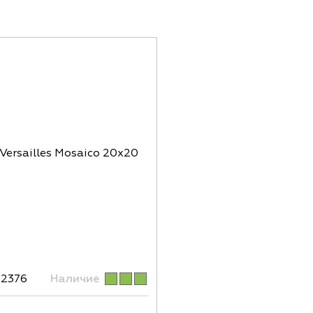
82376
Наличие