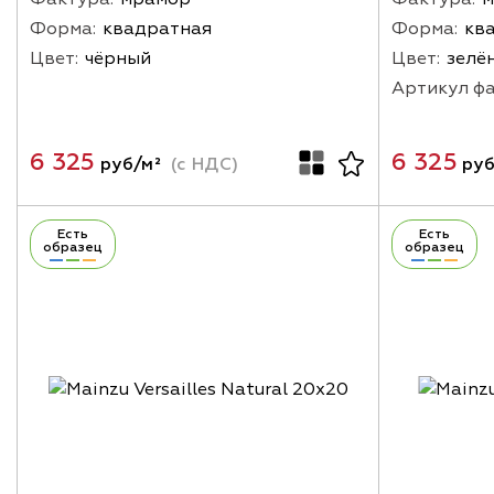
Форма:
квадратная
Форма:
кв
Цвет:
чёрный
Цвет:
зелё
Артикул ф
6 325
6 325
руб/м²
(с НДС)
руб
Есть
Есть
образец
образец