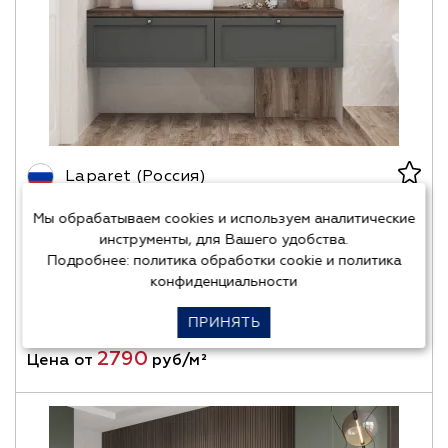
Laparet (Россия)
Мы обрабатываем cookies и используем аналитические
FORENZA BIANCO
инструменты, для Вашего удобства.
Подробнее:
политика обработки cookie
и
политика
Материал:
керамогранит
конфиденциальности
Размеры:
60х120, 60х60
ПРИНЯТЬ
Назначение:
для ванной
2790
Цена от
руб/м²