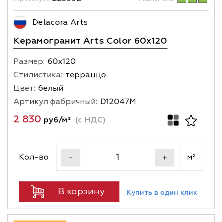
Delacora Arts
Керамогранит Arts Color 60х120
Размер:
60х120
Стилистика:
терраццо
Цвет:
белый
Артикул фабричный:
D12047M
2 830
руб/м²
(с НДС)
Кол-во
м²
-
+
В корзину
Купить в один клик