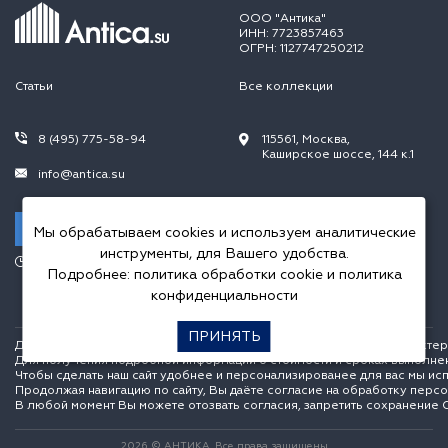
ООО "Антика"
ИНН: 7723857463
ОГРН: 1127747250212
Статьи
Все коллекции
8 (495) 775-58-94
115561, Москва,
Каширское шоссе, 144 к.1
info@antica.su
Заказать звонок
Мы обрабатываем cookies и используем аналитические
инструменты, для Вашего удобства.
Режим работы:
Подробнее:
политика обработки cookie
и
политика
Пн.-Пт. 10.00-20.00,
Сб.-Вс. 10.00-18.00
конфиденциальности
ПРИНЯТЬ
Данный интернет сайт носит исключительно информационный характер и
Для получения подробной информации о стоимости и сроках выполне
Чтобы сделать наш сайт удобнее и персонализированее для вас мы ис
Продолжая навигацию по сайту, Вы даёте согласие на обработку перс
В любой момент Вы можете отозвать согласия, запретить сохранение C
2026 © АНТИКА. Все права защищены