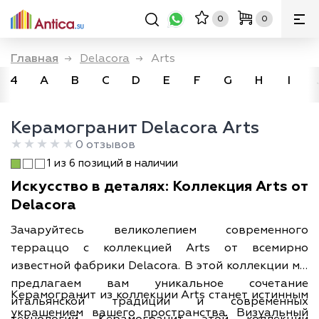
0
0
Главная
→
Delacora
→
Arts
4
A
B
C
D
E
F
G
H
I
Керамогранит Delacora Arts
0 отзывов
1 из 6 позиций в наличии
Искусство в деталях: Коллекция Arts от
Delacora
Зачаруйтесь великолепием современного
терраццо с коллекцией Arts от всемирно
известной фабрики Delacora. В этой коллекции мы
предлагаем вам уникальное сочетание
Керамогранит из коллекции Arts станет истинным
итальянской традиции и современных
украшением вашего пространства. Визуальный