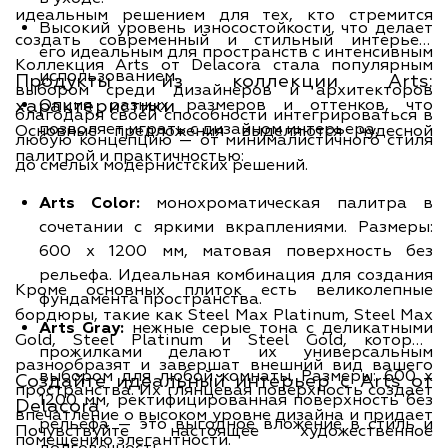
идеальным решением для тех, кто стремится
Высокий уровень износостойкости, что делает
создать современный и стильный интерьер.
его идеальным для пространств с интенсивным
Коллекция Arts от Delacora стала популярным
использованием.
Продукты из коллекции Arts:
выбором среди дизайнеров и архитекторов
характеристики
Опция разных размеров и оттенков, что
благодаря своей способности интегрироваться в
позволяет играть с дизайном интерьера.
Основные предложения выделяются чудесной
любую концепцию — от минималистичного стиля
палитрой и практичностью:
до смелых модернистских решений.
Arts Color:
монохроматическая палитра в
сочетании с яркими вкраплениями. Размеры:
600 x 1200 мм, матовая поверхность без
рельефа. Идеальная комбинация для создания
Кроме основных плиток есть великолепные
фундамента пространства.
бордюры, такие как Steel Max Platinum, Steel Max
Arts Gray:
нежные серые тона с деликатными
Gold, Steel Platinum и Steel Gold, которые
прожилками делают их универсальным
разнообразят и завершат внешний вид вашего
выбором для любой комнаты. Размеры: 600 x
Создайте идеальный интерьер с Arts от
пространства. Их глянцевая поверхность создает
1200 мм, ректифицированная поверхность без
Delacora
впечатление о высоком уровне дизайна и придает
рельефа — это выгодное вложение в стиль и
Почувствуйте настоящее художественное
помещению элегантности.