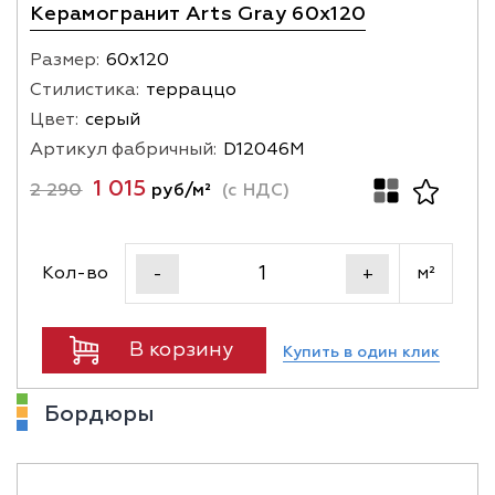
Керамогранит Arts Gray 60х120
Размер:
60х120
Стилистика:
терраццо
Цвет:
серый
Артикул фабричный:
D12046M
1 015
2 290
руб/м²
(с НДС)
Кол-во
м²
-
+
В корзину
Купить в один клик
Бордюры