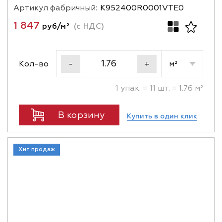
Артикул фабричный:
K952400R0001VTE0
1 847
руб/м²
(с НДС)
Кол-во
м²
-
+
1 упак. = 11 шт. = 1.76 м²
В корзину
Купить в один клик
Хит продаж