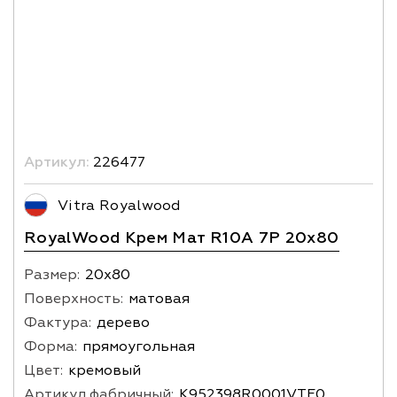
Артикул:
226477
Vitra Royalwood
RoyalWood Крем Мат R10A 7Р 20х80
Размер:
20х80
Поверхность:
матовая
Фактура:
дерево
Форма:
прямоугольная
Цвет:
кремовый
Артикул фабричный:
K952398R0001VTE0