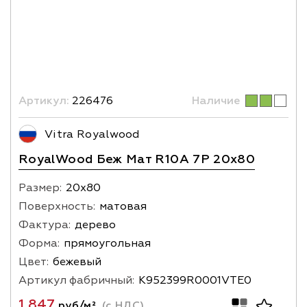
Артикул:
226476
Наличие
Vitra Royalwood
RoyalWood Беж Мат R10A 7Р 20х80
Размер:
20х80
Поверхность:
матовая
Фактура:
дерево
Форма:
прямоугольная
Цвет:
бежевый
Артикул фабричный:
K952399R0001VTE0
1 847
руб/м²
(с НДС)