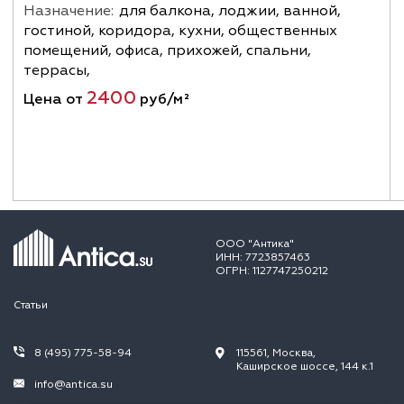
Назначение:
для балкона, лоджии, ванной,
гостиной, коридора, кухни, общественных
помещений, офиса, прихожей, спальни,
террасы,
2400
Цена от
руб/м²
ООО "Антика"
ИНН: 7723857463
ОГРН: 1127747250212
Статьи
8 (495) 775-58-94
115561, Москва,
Каширское шоссе, 144 к.1
info@antica.su