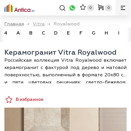
0
0
Главная
→
Vitra
→
Royalwood
4
A
B
C
D
E
F
G
H
I
Керамогранит Vitra Royalwood
Российская коллекция Vitra Royalwood включает
керамогранит с фактурой под дерево и матовой
поверхностью, выполненный в формате 20х80 см
и пяти цветовых решениях: светло-бежевом,
коричневом (венге), кремовом, светло-коричневом
(ореховом) и медовом.
В избранное
Керамогранит Витра Royalwood может
использоваться для отделки любых интерьеров,
от классических и винтажных до современных, в
стилистику которых хорошо вписывается