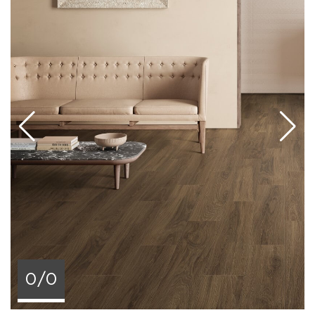
деревянное напольное покрытие: это могут быть
гостиные, спальни, кухни, прихожие, ванные
комнаты, веранды и террасы. Он отлично
сочетается с другими отделочными материалами,
в том числе с керамической плиткой под камень,
бетон, текстиль, металл. Модули допускают
различные варианты укладки: вразбежку,
паркетной «елочкой», рядами и т. д. Широкая
цветовая гамма позволяет подобрать наиболее
подходящий вариант для конкретного цветового
решения интерьера и стилевого направления.
Керамогранит значительно превосходит
натуральный паркет по эксплуатационным
свойствам: он более прочен, устойчив к
истиранию, износу, ультрафиолету, механическим
повреждениям и химическим воздействиям,
0/0
перепадам влажности и температуры.