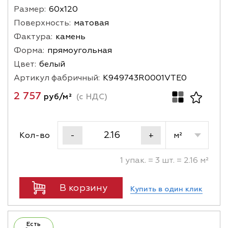
Размер:
60х120
Поверхность:
матовая
Фактура:
камень
Форма:
прямоугольная
Цвет:
белый
Артикул фабричный:
K949743R0001VTE0
2 757
руб/м²
(с НДС)
Кол-во
м²
-
+
1 упак. = 3 шт. = 2.16 м²
В корзину
Купить в один клик
Есть