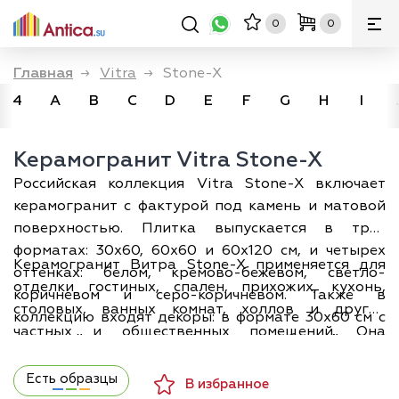
0
0
Главная
→
Vitra
→
Stone-X
4
A
B
C
D
E
F
G
H
I
Керамогранит Vitra Stone-X
Российская коллекция Vitra Stone-X включает
керамогранит с фактурой под камень и матовой
поверхностью. Плитка выпускается в трех
форматах: 30х60, 60х60 и 60х120 см, и четырех
Керамогранит Витра Stone-X применяется для
оттенках: белом, кремово-бежевом, светло-
отделки гостиных, спален, прихожих, кухонь,
коричневом и серо-коричневом. Также в
столовых, ванных комнат, холлов и других
коллекцию входят декоры: в формате 30х60 см с
частных и общественных помещений. Она
линейной структурой и разбивкой на
органично вписывается в современный
текстурированные фрагменты, в двух цветовых
минималистичный и урбанистический стиль,
Есть образцы
решениях, теплом и холодном; в формате 60х60 см
В избранное
хорошо сочетается с деревом, покрытиями под