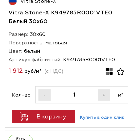
Vitra Stone-X
Vitra Stone-X K949785R0001VTE0
Белый 30x60
Размер:
30х60
Поверхность:
матовая
Цвет:
белый
Артикул фабричный:
K949785R0001VTE0
1 912
руб/м²
(с НДС)
Кол-во
м²
-
+
В корзину
Купить в один клик
Есть