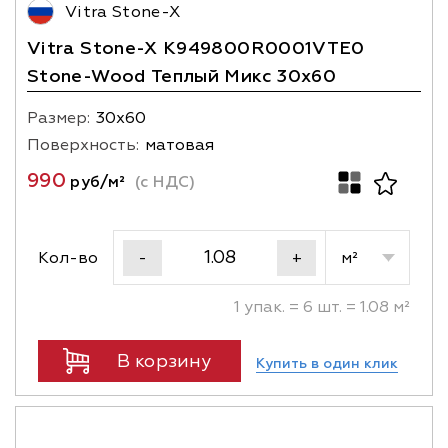
Vitra Stone-X
Vitra Stone-X K949800R0001VTE0
Stone-Wood Теплый Микс 30x60
Размер:
30х60
Поверхность:
матовая
990
руб/м²
(с НДС)
Кол-во
м²
-
+
1 упак. = 6 шт. = 1.08 м²
В корзину
Купить в один клик