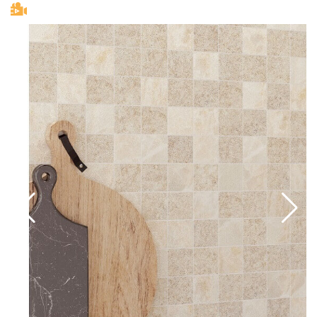
с мозаичной структурой в виде мелкой каменной
дерево и камень, бетоном, штукатуркой,
кладки. Завершают ассортимент мозаика трех
металлическими элементами. Спокойная и
видов и координированные бордюры 7,5х60 см.
нейтральная цветовая гамма покрытия и
тяготеющие к этнике декоры действуют
расслабляюще и умиротворяюще, создают
уютный и комфортный интерьер.