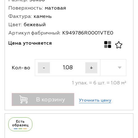
Поверхность:
матовая
Фактура:
камень
Цвет:
бежевый
Артикул фабричный:
K949786R0001VTE0
Цена уточняется
Кол-во
-
+
1 упак. = 6 шт. = 1.08 м²
В корзину
Уточнить цену
Есть
образец