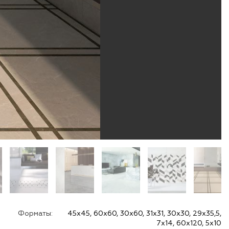
Форматы:
45х45, 60х60, 30х60, 31х31, 30х30, 29х35,5,
7х14, 60х120, 5х10