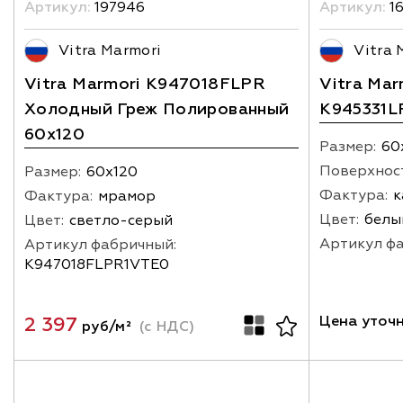
Артикул:
197946
Артикул:
1
Vitra Marmori
Vitra 
Vitra Marmori K947018FLPR
Vitra Mar
Холодный Греж Полированный
K945331L
60x120
Размер:
60
Поверхнос
Размер:
60х120
Фактура:
к
Фактура:
мрамор
Цвет:
белы
Цвет:
светло-серый
Артикул ф
Артикул фабричный:
K947018FLPR1VTE0
2 397
Цена уточ
руб/м²
(с НДС)