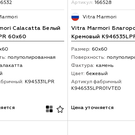
66532
Артикул:
166528
Marmori
Vitra Marmori
mori Calacatta Белый
Vitra Marmori Благор
PR 60x60
Кремовый K946535LP
х60
Размер:
60х60
ть:
полуполированная
Поверхность:
полуполир
алакатта
Фактура:
камень
й
Цвет:
бежевый
абричный:
K945331LPR
Артикул фабричный:
K946535LPR01VTE0
няется
Цена уточняется