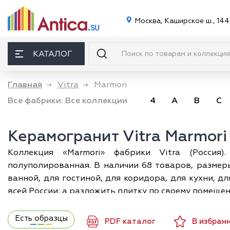
Москва, Каширское ш., 144
КАТАЛОГ
Главная
→
Vitra
→
Marmori
Все фабрики:
Все коллекции
4
A
B
C
Керамогранит Vitra Marmor
Коллекция «Marmori» фабрики Vitra (Россия).
полуполированная. В наличии 68 товаров, размеры 
ванной, для гостиной, для коридора, для кухни, д
всей России; а разложить плитку по своему помещен
Есть образцы
PDF каталог
В избран