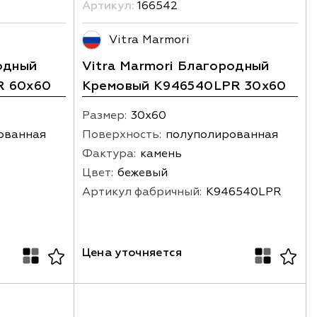
Артикул:
166542
Vitra Marmori
одный
Vitra Marmori Благородный
R 60x60
Кремовый K946540LPR 30x60
Размер:
30х60
ованная
Поверхность:
полуполированная
Фактура:
камень
Цвет:
бежевый
Артикул фабричный:
K946540LPR
Цена уточняется