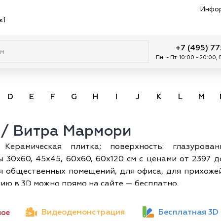
Инфо
к1
+7 (495) 7
Пн. - Пт. 10:00 - 20:00,
D
E
F
G
H
I
J
K
L
M
i / Витра Мармори
 Керамическая плитка; поверхность: глазурован
30х60, 45х45, 60х60, 60х120 см с ценами от 2397 д
ля общественных помещений, для офиса, для прихожей
ию в 3D можно прямо на сайте — бесплатно.
Видеодемонстрация
Бесплатная 3D
ное