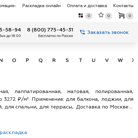
рмация
Раскладка онлайн
Оплата и доставка
Контакты
0
0
0
75-58-94
8 (800) 775-45-31
Заказать звонок
 Вых до 18:00
Бесплатно по России
N
O
P
Q
R
S
T
U
V
W
X
ная, лаппатированная, матовая, полированная,
о 3272 ₽/м². Применение: для балкона, лоджии, для
, для спальни, для террасы,. Доставка по Москве и
 раскладка