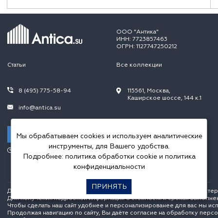
ООО "Антика"
ИНН: 7723857463
ОГРН: 1127747250212
Статьи
Все коллекции
8 (495) 775-58-94
115561, Москва,
Каширское шоссе, 144 к.1
info@antica.su
Заказать звонок
Мы обрабатываем cookies и используем аналитические
инструменты, для Вашего удобства.
Режим работы:
Подробнее:
политика обработки cookie
и
политика
Пн.-Пт. 10.00-20.00,
Сб.-Вс. 10.00-18.00
конфиденциальности
ПРИНЯТЬ
Данный интернет сайт носит исключительно информационный характер и
Для получения подробной информации о стоимости и сроках выполне
Чтобы сделать наш сайт удобнее и персонализированее для вас мы ис
Продолжая навигацию по сайту, Вы даёте согласие на обработку перс