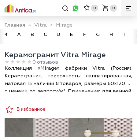
0
0
Главная
→
Vitra
→
Mirage
4
A
B
C
D
E
F
G
H
I
Керамогранит Vitra Mirage
0 отзывов
Коллекция «Mirage» фабрики Vitra (Россия).
Керамогранит; поверхность: лаппатированная,
матовая. В наличии 8 товаров, размеры 60х120 см
с ценами по запросу/м². Применение: для ванной,
для гостиной, для кухни, для прихожей, для
фартука. Доставка по Москве и всей России; а
В избранное
разложить плитку по своему помещению в 3D
можно прямо на сайте — бесплатно.