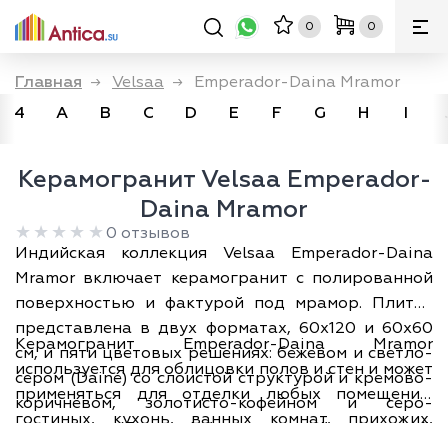
0
0
Главная
→
Velsaa
→
Emperador-Daina Mramor
4
A
B
C
D
E
F
G
H
I
Керамогранит Velsaa Emperador-
Daina Mramor
0 отзывов
Индийская коллекция Velsaa Emperador-Daina
Mramor включает керамогранит с полированной
поверхностью и фактурой под мрамор. Плитка
представлена в двух форматах, 60х120 и 60х60
Керамогранит Emperador-Daina Mramor
см, и пяти цветовых решениях: бежевом и светло-
используется для облицовки полов и стен и может
сером (Dainе) со слоистой структурой и кремово-
применяться для отделки любых помещений:
коричневом, золотисто-кофейном и серо-
гостиных, кухонь, ванных комнат, прихожих,
коричневом (Emperador) с осколочной структурой.
холлов, оформленных как в изысканной