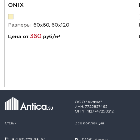
ONIX
Размеры:
60х60, 60х120
360
Цена от
руб/м²
ООО "Антика"
ИНН: 7723857463
ОГРН: 1127747250212
Статьи
Все коллекции
8 (495) 775-58-94
115561, Москва,