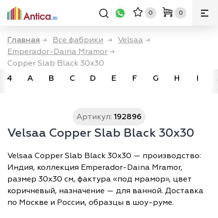
0
0
Главная
→
Все фабрики
→
Velsaa
→
Emperador-Daina Mramor
→
Copper Slab Black 30x30
4
A
B
C
D
E
F
G
H
I
Артикул:
192896
Velsaa Copper Slab Black 30x30
Velsaa Copper Slab Black 30x30 — производство:
Индия, коллекция Emperador-Daina Mramor,
размер 30х30 см, фактура «под мрамор», цвет
коричневый, назначение — для ванной. Доставка
по Москве и России, образцы в шоу-руме.