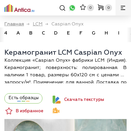
0
0
Главная
→
LCM
→
Caspian Onyx
4
A
B
C
D
E
F
G
H
I
Керамогранит LCM Caspian Onyx
Коллекция «Caspian Onyx» фабрики LCM (Индия).
Керамогранит; поверхность: полированная. В
наличии 1 товар, размеры 60х120 см с ценами по
запросу/м². Применение: для ванной. Доставка по
Москве и всей России; а разложить плитку по
своему помещению в 3D можно прямо на сайте —
Есть образцы
Скачать текстуры
бесплатно.
В избранное