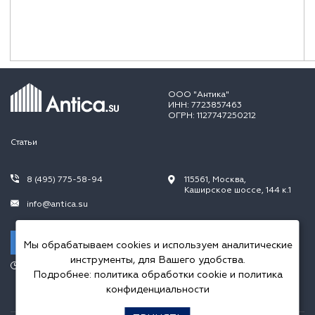
ООО "Антика"
ИНН: 7723857463
ОГРН: 1127747250212
Статьи
8 (495) 775-58-94
115561, Москва,
Каширское шоссе, 144 к.1
info@antica.su
Заказать звонок
Мы обрабатываем cookies и используем аналитические
инструменты, для Вашего удобства.
Режим работы:
Подробнее:
политика обработки cookie
и
политика
Пн.-Пт. 10.00-20.00,
Сб.-Вс. 10.00-18.00
конфиденциальности