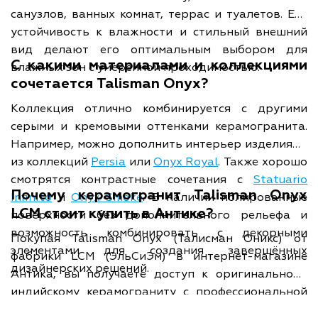
санузлов, ванных комнат, террас и туалетов. Его
устойчивость к влажности и стильный внешний
вид делают его оптимальным выбором для
С какими материалами и коллекциями
влажных зон с умеренной проходимостью.
сочетается Talisman Onyx?
Коллекция отлично комбинируется с другими
серыми и кремовыми оттенками керамогранита.
Например, можно дополнить интерьер изделиями
из коллекций
Persia
или
Onyx Royal
. Также хорошо
смотрятся контрастные сочетания с
Statuario
Почему керамогранит Talisman Onyx
Infinito
и
Onyx Smoke
. В наличии полированные
LCM стоит купить в Антике?
поверхности без дополнительного рельефа и
возможность комбинировать с декорными
Покупая Talisman Onyx (Талисман Оникс) от
элементами для создания завершённых
фабрики LCM (ЭльСиЭм) в интернет-магазине
дизайнерских решений.
Антика, вы получаете доступ к оригинальному
индийскому керамограниту с профессиональной
консультацией, удобной доставкой по всей России