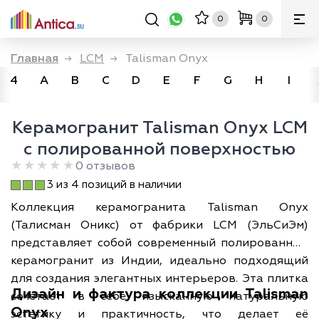
0
0
Главная
→
LCM
→
Talisman Onyx
4
A
B
C
D
E
F
G
H
I
Керамогранит Talisman Onyx LCM
с полированной поверхностью
0 отзывов
3 из 4 позиций в наличии
Коллекция керамогранита Talisman Onyx
(Талисман Оникс) от фабрики LCM (ЭльСиЭм)
представляет собой современный полированный
керамогранит из Индии, идеально подходящий
для создания элегантных интерьеров. Эта плитка
Дизайн и фактура коллекции Talisman
сочетает в себе изысканную натуральную
Onyx
эстетику и практичность, что делает её