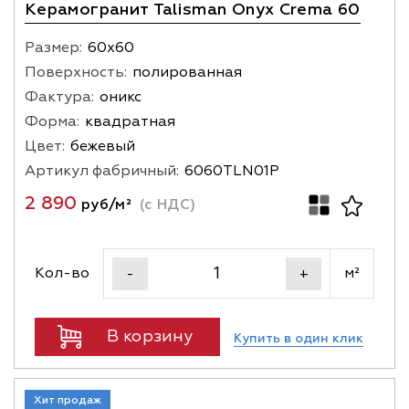
Керамогранит Talisman Onyx Crema 60
Размер:
60х60
Поверхность:
полированная
Фактура:
оникс
Форма:
квадратная
Цвет:
бежевый
Артикул фабричный:
6060TLN01P
2 890
руб/м²
(с НДС)
Кол-во
м²
-
+
В корзину
Купить в один клик
Хит продаж