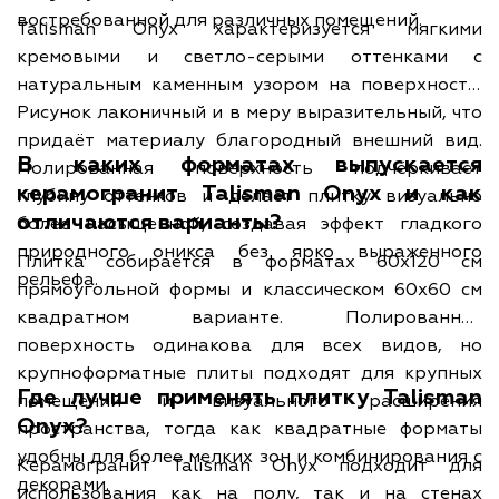
востребованной для различных помещений.
Talisman Onyx характеризуется мягкими
кремовыми и светло-серыми оттенками с
натуральным каменным узором на поверхности.
Рисунок лаконичный и в меру выразительный, что
придаёт материалу благородный внешний вид.
В каких форматах выпускается
Полированная поверхность подчёркивает
керамогранит Talisman Onyx и как
глубину оттенков и делает плитку визуально
отличаются варианты?
более насыщенной, создавая эффект гладкого
природного оникса без ярко выраженного
Плитка собирается в форматах 60х120 см
рельефа.
прямоугольной формы и классическом 60х60 см
квадратном варианте. Полированная
поверхность одинакова для всех видов, но
крупноформатные плиты подходят для крупных
Где лучше применять плитку Talisman
помещений и визуального расширения
Onyx?
пространства, тогда как квадратные форматы
удобны для более мелких зон и комбинирования с
Керамогранит Talisman Onyx подходит для
декорами.
использования как на полу, так и на стенах