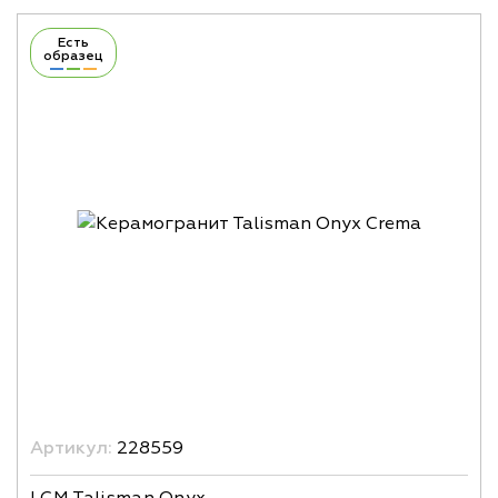
Есть
образец
Артикул:
228559
LCM Talisman Onyx