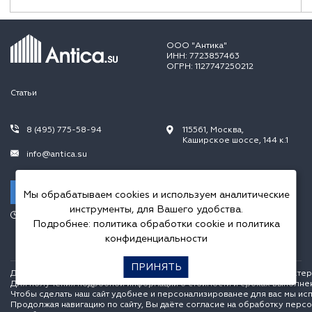
ООО "Антика"
ИНН: 7723857463
ОГРН: 1127747250212
Статьи
8 (495) 775-58-94
115561, Москва,
Каширское шоссе, 144 к.1
info@antica.su
Заказать звонок
Мы обрабатываем cookies и используем аналитические
инструменты, для Вашего удобства.
Режим работы:
Подробнее:
политика обработки cookie
и
политика
Пн.-Пт. 10.00-20.00,
Сб.-Вс. 10.00-18.00
конфиденциальности
ПРИНЯТЬ
Данный интернет сайт носит исключительно информационный характер и
Для получения подробной информации о стоимости и сроках выполне
Чтобы сделать наш сайт удобнее и персонализированее для вас мы ис
Продолжая навигацию по сайту, Вы даёте согласие на обработку перс