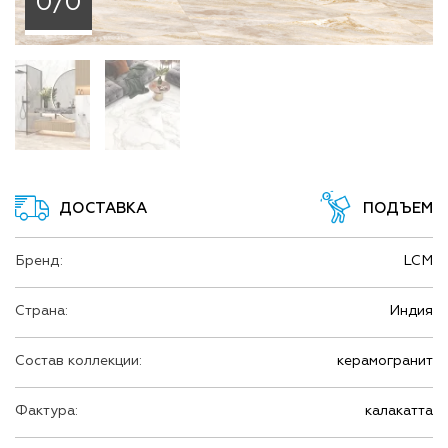
0/0
ДОСТАВКА
ПОДЪЕМ
Бренд:
LCM
Страна:
Индия
Состав коллекции:
керамогранит
Фактура:
калакатта