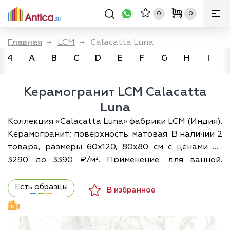
0
0
Главная
→
LCM
→
Calacatta Luna
4
A
B
C
D
E
F
G
H
I
Керамогранит LCM Calacatta
Luna
Коллекция «Calacatta Luna» фабрики LCM (Индия).
Керамогранит; поверхность: матовая. В наличии 2
товара, размеры 60х120, 80х80 см с ценами от
3290 до 3390 ₽/м². Применение: для ванной.
Доставка по Москве и всей России; а разложить
плитку по своему помещению в 3D можно прямо
Есть образцы
В избранное
на сайте — бесплатно.