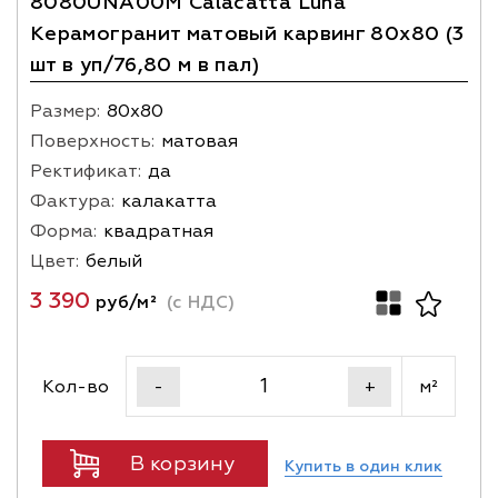
8080UNA00M Calacatta Luna
Керамогранит матовый карвинг 80х80 (3
шт в уп/76,80 м в пал)
Размер:
80х80
Поверхность:
матовая
Ректификат:
да
Фактура:
калакатта
Форма:
квадратная
Цвет:
белый
3 390
руб/м²
(с НДС)
Кол-во
м²
-
+
В корзину
Купить в один клик