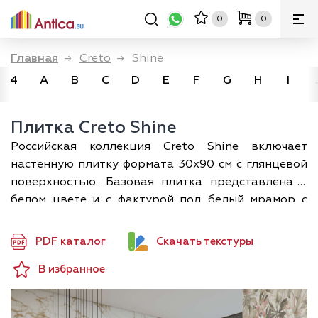
0
0
Главная
→
Creto
→
Shine
4
A
B
C
D
E
F
G
H
I
Плитка Creto Shine
Российская коллекция Creto Shine включает
настенную плитку формата 30х90 см с глянцевой
поверхностью. Базовая плитка представлена в
белом цвете и с фактурой под белый мрамор с
золотистыми прожилками. Также в коллекцию
входит декор с тропическими мотивами и
PDF каталог
Скачать текстуры
структурированный модуль под мрамор с
В избранное
поперечным линейным рисунком.
Плитка Крето Shine применяется для отделки
ванных комнат и других помещений в