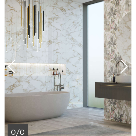
современном минималистическом или винтажном
стиле. Она хорошо гармонирует с напольным
покрытием под дерево и естественными
древесными оттенками, санфаянсом, бетоном,
металлическими и стеклянными элементами. Все
элементы коллекции отлично сочетаются между
собой: белый монохромный модуль можно
использовать в качестве связующего звена, а
структурированный модуль и декор – для
зонирования пространства. Богатая мраморная
фактура придаст интерьеру, выдержанному в
лаконичном минимализме, изысканные
классические ноты. Плитка прочна, устойчива к
влаге, перепадам температурного режима,
механическим и химическим воздействиям.
0/0