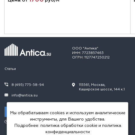
ООО "Антика"
ИНН: 7723857463
ОГРН: 1127747250212
Статьи
8 (495) 775-58-94
115561, Москва,
Каширское шоссе, 144 к.1
info@antica.su
Заказать звонок
Мы обрабатываем cookies и используем аналитические
инструменты, для Вашего удобства.
Режим работы:
Подробнее:
политика обработки cookie
и
политика
Пн.-Пт. 10.00-20.00,
Сб.-Вс. 10.00-18.00
конфиденциальности