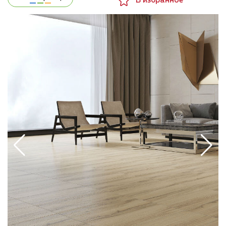
В избранное
стилевые направления, от современного
минимализма до неоклассики. В зависимости от
цветового решения интерьера можно выбрать
светлый или темный оттенок, а выбор формата
определяется площадью и конфигурацией
помещения. Керамический паркет хорошо
сочетается с натуральным деревом, камнем, МДФ,
текстилем, металлическими элементами. При этом
он превосходит настоящую древесину по
техническим характеристикам: прочности,
невосприимчивости к влаге и температурным
перепадам, отсутствию деформации и выгорания.