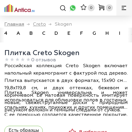
0
0
Главная
→
Creto
→
Skogen
4
A
B
C
D
E
F
G
H
I
Плитка Creto Skogen
0 отзывов
Российская коллекция Creto Skogen включает
напольный керамогранит с фактурой под дерево.
Плитка выпускается в двух форматах, 15х90 см и
19,8х119,8 см, и двух оттенках, бежевом и
Плитка Skogen универсальна и может
коричневом. Ее матовая поверхность имитирует
использоваться для облицовки полов в гостиных,
новые, свежеструганные доски с природным
спальнях, кухнях, прихожих и других помещениях.
рисунком волокон и темными следами от сучков.
С ее помощью создается качественное покрытие,
неотличимое от натурального материала.
Коллекция гармонично вписывается в различные
Есть образцы