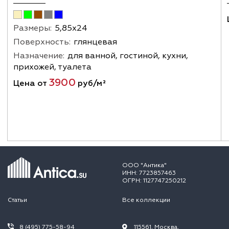
Размеры:
5,85х24
Поверхность:
глянцевая
Назначение:
для ванной, гостиной, кухни,
прихожей, туалета
3900
Цена от
руб/м²
ООО "Антика"
ИНН: 7723857463
ОГРН: 1127747250212
Статьи
Все коллекции
8 (495) 775-58-94
115561, Москва,