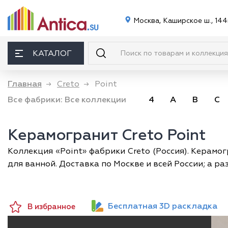
Москва, Каширское ш., 144
КАТАЛОГ
Главная
→
Creto
→
Point
Все фабрики:
Все коллекции
4
A
B
C
Керамогранит Creto Point
Коллекция «Point» фабрики Creto (Россия). Керамог
для ванной. Доставка по Москве и всей России; а р
Бесплатная 3D раскладка
В избранное