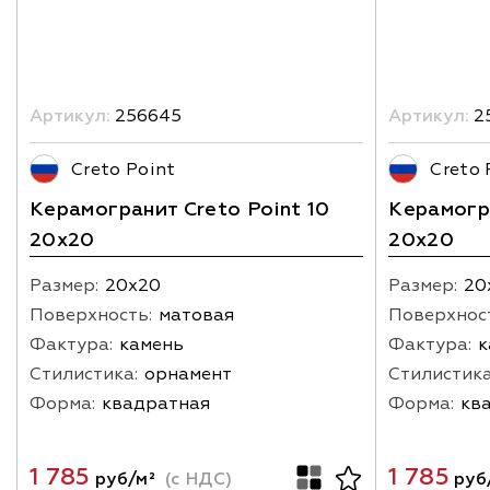
Артикул:
256645
Артикул:
2
Creto Point
Creto 
Керамогранит Creto Point 10
Керамогра
20х20
20х20
Размер:
20х20
Размер:
20
Поверхность:
матовая
Поверхнос
Фактура:
камень
Фактура:
к
Стилистика:
орнамент
Стилистика
Форма:
квадратная
Форма:
кв
1 785
1 785
руб/м²
(с НДС)
руб