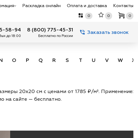
рмация
Раскладка онлайн
Оплата и доставка
Контакты
0
0
0
75-58-94
8 (800) 775-45-31
Заказать звонок
 Вых до 18:00
Бесплатно по России
N
O
P
Q
R
S
T
U
V
W
X
азмеры 20х20 см с ценами от 1785 ₽/м². Применение:
о на сайте — бесплатно.