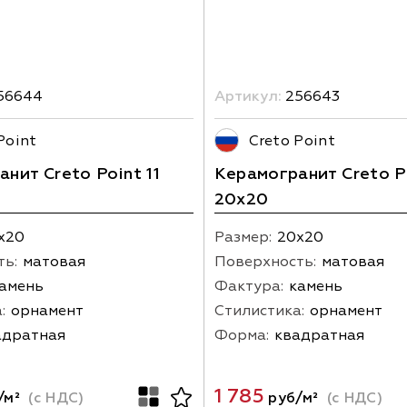
56644
Артикул:
256643
Point
Creto Point
нит Creto Point 11
Керамогранит Creto Po
20х20
х20
Размер:
20х20
ть:
матовая
Поверхность:
матовая
амень
Фактура:
камень
:
орнамент
Стилистика:
орнамент
адратная
Форма:
квадратная
1 785
/м²
(с НДС)
руб/м²
(с НДС)