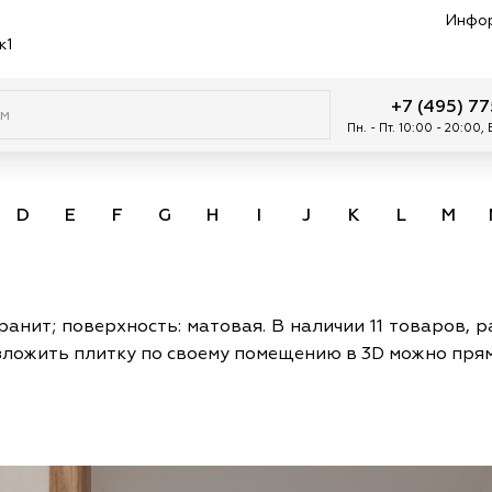
Инфо
к1
+7 (495) 7
Пн. - Пт. 10:00 - 20:00,
D
E
F
G
H
I
J
K
L
M
ранит; поверхность: матовая. В наличии 11 товаров, р
азложить плитку по своему помещению в 3D можно прям