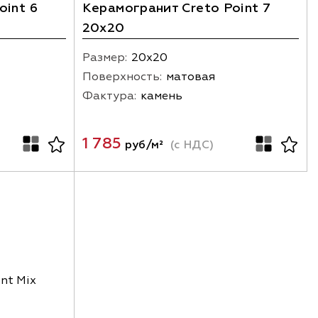
oint 6
Керамогранит Creto Point 7
20х20
Размер:
20х20
Поверхность:
матовая
Фактура:
камень
1 785
руб/м²
(с НДС)