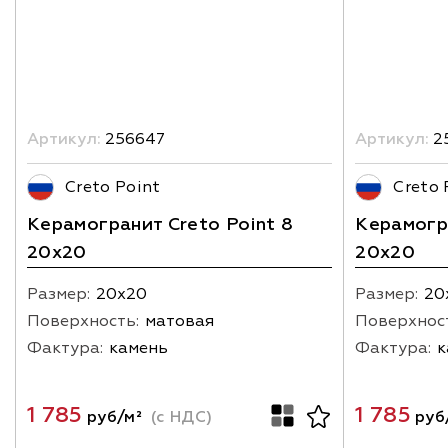
Артикул:
256647
Артикул:
2
Creto Point
Creto 
Керамогранит Creto Point 8
Керамогра
20х20
20х20
Размер:
20х20
Размер:
20
Поверхность:
матовая
Поверхнос
Фактура:
камень
Фактура:
к
1 785
1 785
руб/м²
(с НДС)
руб