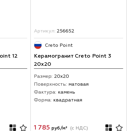
Артикул:
256652
Creto Point
int 12
Керамогранит Creto Point 3
20х20
Размер:
20х20
Поверхность:
матовая
Фактура:
камень
Форма:
квадратная
1 785
руб/м²
(с НДС)