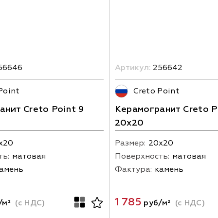
56646
Артикул:
256642
Point
Creto Point
нит Creto Point 9
Керамогранит Creto P
20х20
х20
Размер:
20х20
ть:
матовая
Поверхность:
матовая
амень
Фактура:
камень
1 785
/м²
(с НДС)
руб/м²
(с НДС)