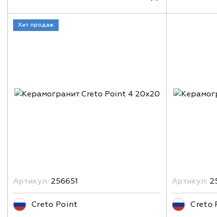
Хит продаж
Артикул:
256651
Артикул:
2
Creto Point
Creto 