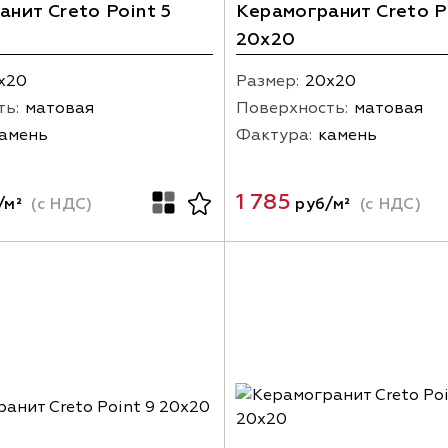
нит Creto Point 5
Керамогранит Creto P
20х20
х20
Размер:
20х20
ть:
матовая
Поверхность:
матовая
амень
Фактура:
камень
1 785
/м²
(с НДС)
руб/м²
(с НДС)