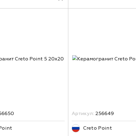
56650
Артикул:
256649
Point
Creto Point