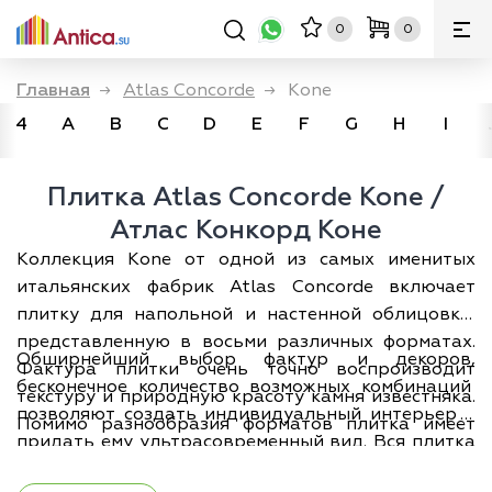
0
0
Главная
→
Atlas Concorde
→
Kone
4
A
B
C
D
E
F
G
H
I
Плитка Atlas Concorde Kone /
Атлас Конкорд Коне
Коллекция Kone от одной из самых именитых
итальянских фабрик Atlas Concorde включает
плитку для напольной и настенной облицовки,
представленную в восьми различных форматах.
Обширнейший выбор фактур и декоров,
Фактура плитки очень точно воспроизводит
бесконечное количество возможных комбинаций
текстуру и природную красоту камня известняка.
позволяют создать индивидуальный интерьер и
Помимо разнообразия форматов плитка имеет
придать ему ультрасовременный вид. Вся плитка
несколько типов поверхности: матовую,
ректифицирована, что допускает укладку с
лаппатированную, также здесь представлен