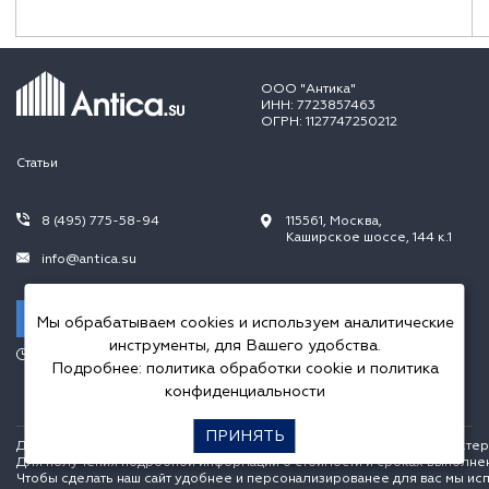
ООО "Антика"
ИНН: 7723857463
ОГРН: 1127747250212
Статьи
8 (495) 775-58-94
115561, Москва,
Каширское шоссе, 144 к.1
info@antica.su
Заказать звонок
Мы обрабатываем cookies и используем аналитические
инструменты, для Вашего удобства.
Режим работы:
Подробнее:
политика обработки cookie
и
политика
Пн.-Пт. 10.00-20.00,
Сб.-Вс. 10.00-18.00
конфиденциальности
ПРИНЯТЬ
Данный интернет сайт носит исключительно информационный характер и
Для получения подробной информации о стоимости и сроках выполне
Чтобы сделать наш сайт удобнее и персонализированее для вас мы ис