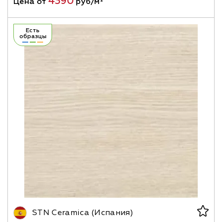
4390
Цена от
руб/м²
Есть
образцы
STN Ceramica (Испания)