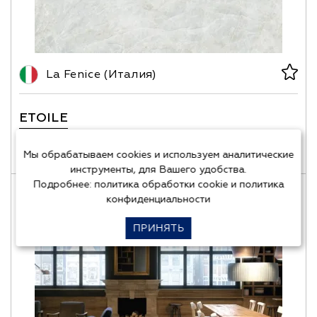
La Fenice (Италия)
ETOILE
5990
Цена от
руб/м²
Мы обрабатываем cookies и используем аналитические
инструменты, для Вашего удобства.
Подробнее:
политика обработки cookie
и
политика
Есть
конфиденциальности
образцы
ПРИНЯТЬ