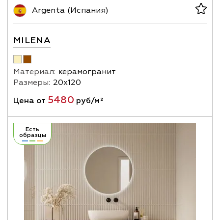
Argenta (Испания)
MILENA
Материал:
керамогранит
Размеры:
20х120
5480
Цена от
руб/м²
Есть
образцы