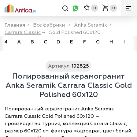
0
0
Главная
→
Все фабрики
→
Anka Seramik
→
Carrara Classic
→
Gold Polished 60x120
4
A
B
C
D
E
F
G
H
I
Артикул:
192825
Полированный керамогранит
Anka Seramik Carrara Classic Gold
Polished 60x120
Полированный керамогранит Anka Seramik
Carrara Classic Gold Polished 60x120 —
производство: Турция, коллекция Carrara Classic,
размер 60х120 см, фактура «каррара», цвет белый.