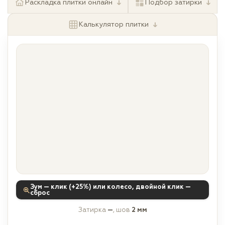
↓
↓
Раскладка плитки онлайн
Подбор затирки
↓
Калькулятор плитки
Зум — клик (+25%) или колесо, двойной клик —
сброс
Затирка
—
, шов
2 мм