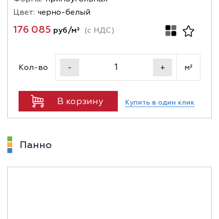
Цвет:
черно-белый
176 085
руб/м²
(с НДС)
Кол-во
м²
-
+
В корзину
Купить в один клик
Панно