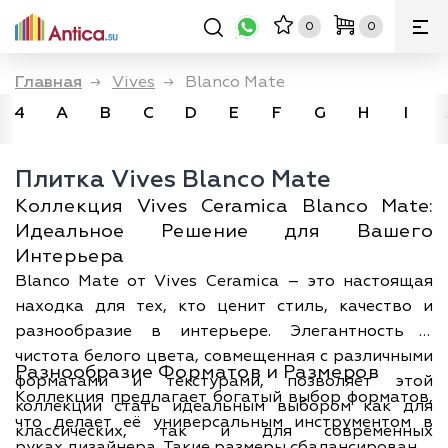
0
0
Главная
→
Vives
→
Blanco Mate
4
A
B
C
D
E
F
G
H
I
Плитка Vives Blanco Mate
Коллекция Vives Ceramica Blanco Mate:
Идеальное Решение для Вашего
Интерьера
Blanco Mate от Vives Ceramica – это настоящая
находка для тех, кто ценит стиль, качество и
разнообразие в интерьере. Элегантность и
чистота белого цвета, совмещенная с различными
Разнообразие Форматов и Размеров
форматами и текстурами, позволяет этой
Коллекция предлагает богатый выбор форматов,
коллекции стать идеальным выбором как для
что делает её универсальным инструментом в
классических, так и для современных
руках дизайнера. Такие размеры сбалансированы,