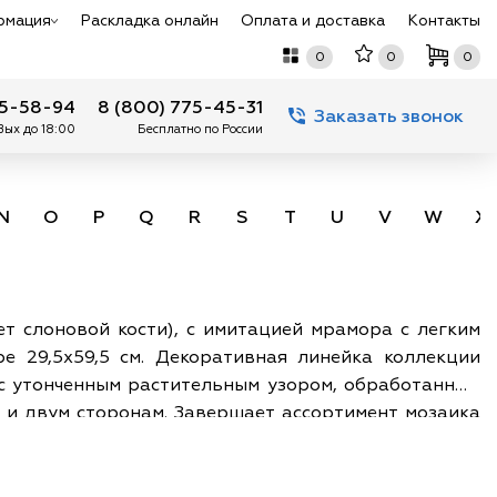
рмация
Раскладка онлайн
Оплата и доставка
Контакты
0
0
0
75-58-94
8 (800) 775-45-31
Заказать звонок
 Вых до 18:00
Бесплатно по России
N
O
P
Q
R
S
T
U
V
W
X
ет слоновой кости), с имитацией мрамора с легким
е 29,5х59,5 см. Декоративная линейка коллекции
с утонченным растительным узором, обработанным
 и двум сторонам. Завершает ассортимент мозаика
м и неоклассическом стиле. Настенные декоры могут