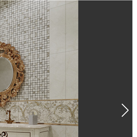
ктных керамических ковров различного размера. С
очетается с классической мебелью сложных форм,
лем. Также она может стать изящным оформлением