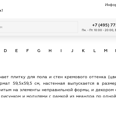
Инфо
к1
+7 (495) 7
Пн. - Пт. 10:00 - 20:00,
D
E
F
G
H
I
J
K
L
M
чает плитку для пола и стен кремового оттенка (цв
мат 59,5х59,5 см, настенная выпускается в размер
битым на элементы неправильной формы, и декором 
рисунком и модулями с рамкой из меандра по одной
х комнат, гостиных и других помещений в классическо