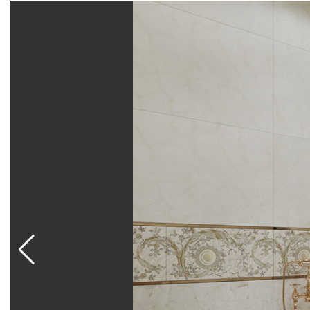
использоваться в качестве широких бордюров при
помощью мозаики выделяются функциональные зон
металлическими элементами под золото, санфаян
современного минималистичного пространства.