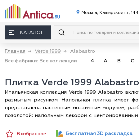
Москва, Каширское ш., 144
КАТАЛОГ
Главная
→
Verde 1999
→
Alabastro
Все фабрики:
Все коллекции
4
A
B
C
Плитка Verde 1999 Alabastro
Итальянская коллекция Verde 1999 Alabastro вклю
размытым рисунком. Напольная плитка имеет фор
представлена настенным мозаичным модулем, раз
позолотой; напольным декором с центрированным 
30х30 см.
Бесплатная 3D раскладка
В избранное
Плитка Alabastro предназначена для отделки ванны