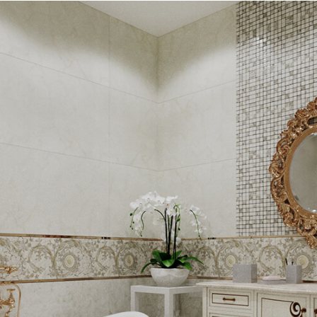
 зонировании стен, напольные – для создания эффе
ы (раковина, ванна, санузел). Коллекция хорошо с
сом, стеклом, хрусталем, мягким ворсовым тексти