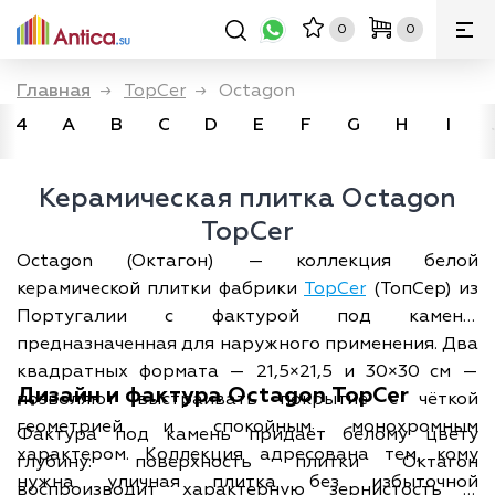
0
0
Главная
→
TopCer
→
Octagon
4
A
B
C
D
E
F
G
H
I
Керамическая плитка Octagon
TopCer
Octagon (Октагон) — коллекция белой
керамической плитки фабрики
TopCer
(ТопСер) из
Португалии с фактурой под камень,
предназначенная для наружного применения. Два
квадратных формата — 21,5×21,5 и 30×30 см —
Дизайн и фактура Octagon TopCer
позволяют выстраивать покрытие с чёткой
геометрией и спокойным монохромным
Фактура под камень придаёт белому цвету
характером. Коллекция адресована тем, кому
глубину: поверхность плитки Октагон
нужна уличная плитка без избыточной
воспроизводит характерную зернистость и