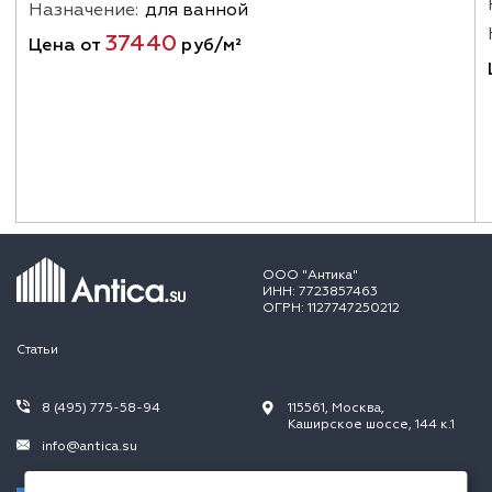
Назначение:
для ванной
37440
Цена от
руб/м²
ООО "Антика"
ИНН: 7723857463
ОГРН: 1127747250212
Статьи
8 (495) 775-58-94
115561, Москва,
Каширское шоссе, 144 к.1
info@antica.su