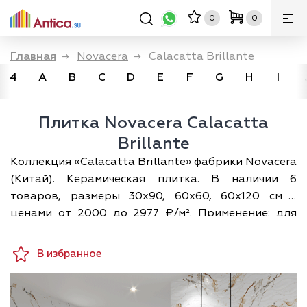
0
0
Главная
→
Novacera
→
Calacatta Brillante
4
A
B
C
D
E
F
G
H
I
Плитка Novacera Calacatta
Brillante
Коллекция «Calacatta Brillante» фабрики Novacera
(Китай). Керамическая плитка. В наличии 6
товаров, размеры 30х90, 60х60, 60х120 см с
ценами от 2000 до 2977 ₽/м². Применение: для
ванной, для фартука. Доставка по Москве и всей
России; а разложить плитку по своему помещению
В избранное
в 3D можно прямо на сайте — бесплатно.