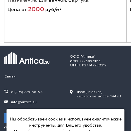
Назначение:
для ванной, фартука
2000
Цена от
руб/м²
ООО "Антика"
ИНН: 7723857463
ОГРН: 1127747250212
Статьи
8 (495) 775-58-94
115561, Москва,
Каширское шоссе, 144 к.1
info@antica.su
Заказать звонок
Мы обрабатываем cookies и используем аналитические
инструменты, для Вашего удобства.
Режим работы: