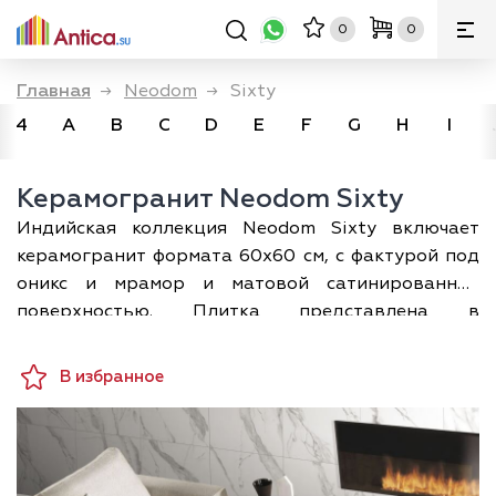
0
0
Главная
→
Neodom
→
Sixty
4
A
B
C
D
E
F
G
H
I
Керамогранит Neodom Sixty
Индийская коллекция Neodom Sixty включает
керамогранит формата 60х60 см, с фактурой под
оникс и мрамор и матовой сатинированной
поверхностью. Плитка представлена в
нескольких пастельных цветовых решениях:
белых, кремовых, светло-серых, бежевых,
В избранное
перламутровых. Также в коллекцию входит
полированный керамогранит аналогичного
формата, с более насыщенной расцветкой и
выразительной и контрастной структурой и