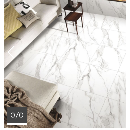
графикой.
Керамогранит Неодом Sixty используется для
отделки полов и стен в любых помещениях:
гостиных, прихожих, ванных комнатах, холлах, а
также различных общественных пространствах.
Элегантная красота мрамора и оникса в
сочетании с приятными пастельными оттенками
прекрасно вписывается в классическую и
современную стилистику, гармонирует с
белоснежной сантехникой, деревом, камнем,
бетоном, металлическими элементами, стеклом.
Средний универсальный формат удобен для
укладки в помещениях любой площади. Матовое
покрытие обладает хорошим
противоскольжением, более практично и легко
очищается от любых загрязнений, в то время как
0/0
полированные поверхности подчеркивают
красоту природного камня и визуально