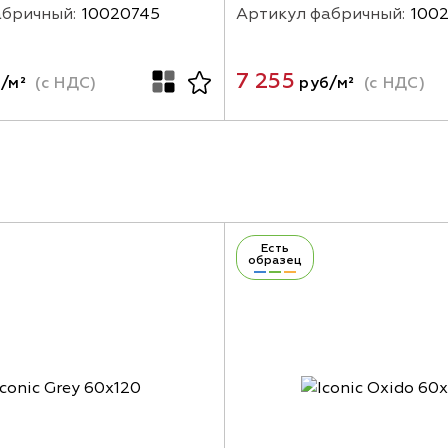
абричный:
10020745
Артикул фабричный:
100
7 255
/м²
(с НДС)
руб/м²
(с НДС)
Есть
образец