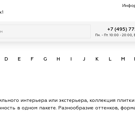
Инфо
к1
+7 (495) 7
Пн. - Пт. 10:00 - 20:00,
D
E
F
G
H
I
J
K
L
M
льного интерьера или экстерьера, коллекция плитки 
ность в одном пакете. Разнообразие оттенков, форм