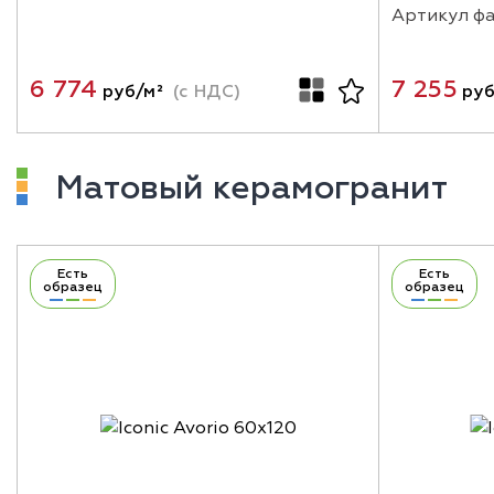
Артикул ф
6 774
7 255
руб/м²
(с НДС)
руб
Матовый керамогранит
Есть
Есть
образец
образец