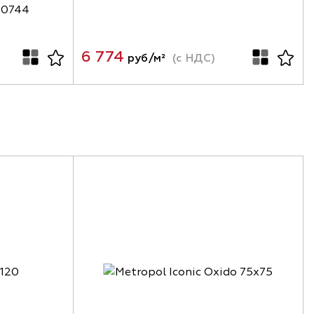
20744
6 774
руб/м²
(с НДС)