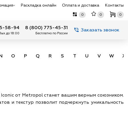
рмация
Раскладка онлайн
Оплата и доставка
Контакты
0
0
0
75-58-94
8 (800) 775-45-31
Заказать звонок
 Вых до 18:00
Бесплатно по России
N
O
P
Q
R
S
T
U
V
W
X
Iconic от Metropol станет вашим верным союзником.
атов и текстур позволит подчеркнуть уникальность