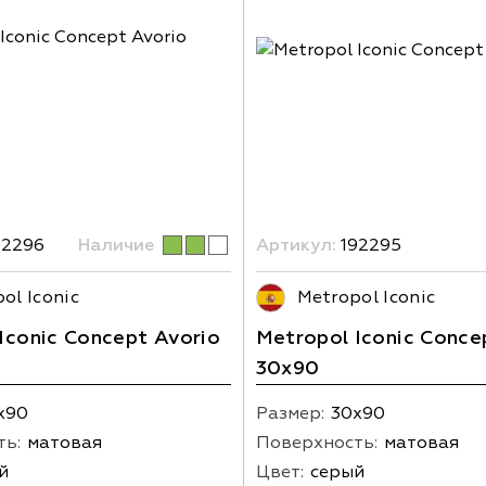
92296
Наличие
Артикул:
192295
ol Iconic
Metropol Iconic
Iconic Concept Avorio
Metropol Iconic Conce
30x90
х90
Размер:
30х90
ть:
матовая
Поверхность:
матовая
й
Цвет:
серый