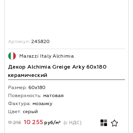
Артикул:
245820
Marazzi Italy Alchimia
Декор Alchimia Greige Arky 60x180
керамический
Размер:
60х180
Поверхность:
матовая
Фактура:
мозаику
Цвет:
серый
10 255
11 216
руб/м²
(с НДС)