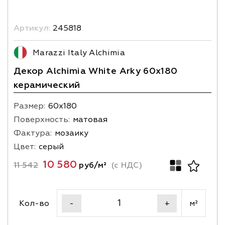
Артикул:
245818
Marazzi Italy Alchimia
Декор Alchimia White Arky 60x180
керамический
Размер:
60х180
Поверхность:
матовая
Фактура:
мозаику
Цвет:
серый
10 580
11 542
руб/м²
(с НДС)
Кол-во
м²
-
+