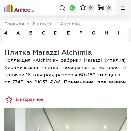
0
0
Главная
→
Marazzi
→
Alchimia
4
A
B
C
D
E
F
G
H
I
Плитка Marazzi Alchimia
Коллекция «Alchimia» фабрики Marazzi (Италия).
Керамическая плитка; поверхность: матовая. В
наличии 16 товаров, размеры 60х180 см с ценами
от 7745 до 21033 ₽/м². Применение: для ванной.
Доставка по Москве и всей России; а разложить
плитку по своему помещению в 3D можно прямо
В избранное
на сайте — бесплатно.