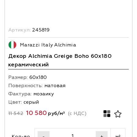
Артикул:
245819
Marazzi Italy Alchimia
Декор Alchimia Greige Boho 60x180
керамический
Размер:
60х180
Поверхность:
матовая
Фактура:
мозаику
Цвет:
серый
10 580
11 542
руб/м²
(с НДС)
Кол-во
м²
-
+