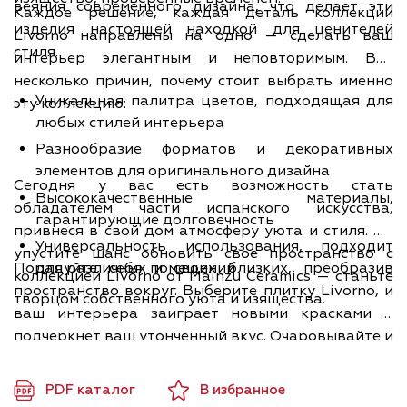
веяния современного дизайна, что делает эти
Каждое решение, каждая деталь коллекции
изделия настоящей находкой для ценителей
Livorno направлены на одно — сделать ваш
стиля.
интерьер элегантным и неповторимым. Вот
несколько причин, почему стоит выбрать именно
Уникальная палитра цветов, подходящая для
эту коллекцию:
любых стилей интерьера
Разнообразие форматов и декоративных
элементов для оригинального дизайна
Сегодня у вас есть возможность стать
Высококачественные материалы,
обладателем части испанского искусства,
гарантирующие долговечность
привнеся в свой дом атмосферу уюта и стиля. Не
Универсальность использования, подходит
упустите шанс обновить свое пространство с
Порадуйте себя и своих близких, преобразив
для различных помещений
коллекцией Livorno от Mainzu Ceramics — станьте
пространство вокруг. Выберите плитку Livorno, и
творцом собственного уюта и изящества.
ваш интерьера заиграет новыми красками и
подчеркнет ваш утонченный вкус. Очаровывайте и
вдохновляйтесь вместе с Mainzu Ceramics.
PDF каталог
В избранное