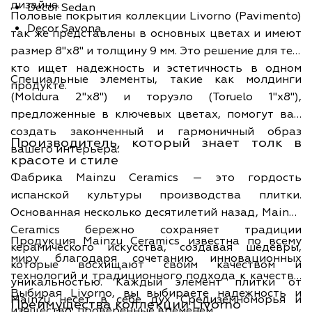
дизайне.
Decor Sedan
Половые покрытия коллекции Livorno (Pavimento)
Decor Savona
так же представлены в основных цветах и имеют
размер 8"x8" и толщину 9 мм. Это решение для тех,
кто ищет надежность и эстетичность в одном
Специальные элементы, такие как молдинги
продукте.
(Moldura 2"x8") и торуэло (Toruelo 1"x8"),
предложенные в ключевых цветах, помогут вам
создать законченный и гармоничный образ
Производитель, который знает толк в
вашего интерьера.
красоте и стиле
Фабрика Mainzu Ceramics — это гордость
испанской культуры производства плитки.
Основанная несколько десятилетий назад, Mainzu
Ceramics бережно сохраняет традиции
Продукция Mainzu Ceramics известна по всему
керамического искусства, создавая шедевры,
миру благодаря сочетанию инновационных
которые восхищают своим качеством и
технологий и традиционного подхода к качеству.
уникальностью. Каждый элемент плитки от
Выбирая Livorno, вы выбираете надежность и
Mainzu несет в себе дух Средиземноморья и
Преимущества коллекции Livorno
изящество, проверенные временем.