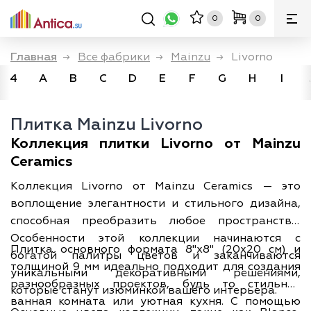
0
0
Главная
→
Все фабрики
→
Mainzu
→
Livorno
4
A
B
C
D
E
F
G
H
I
Плитка Mainzu Livorno
Коллекция плитки Livorno от Mainzu
Ceramics
Коллекция Livorno от Mainzu Ceramics — это
воплощение элегантности и стильного дизайна,
способная преобразить любое пространство.
Особенности этой коллекции начинаются с
Плитка основного формата 8"x8" (20x20 см) и
богатой палитры цветов и заканчиваются
толщиной 9 мм идеально подходит для создания
уникальными декоративными решениями,
разнообразных проектов, будь то стильная
которые станут изюминкой вашего интерьера.
ванная комната или уютная кухня. С помощью