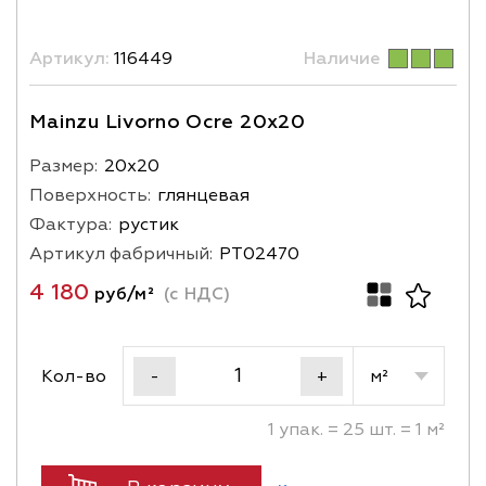
Артикул:
116449
Наличие
Mainzu Livorno Ocre 20x20
Размер:
20х20
Поверхность:
глянцевая
Фактура:
рустик
Артикул фабричный:
PT02470
4 180
руб/м²
(с НДС)
Кол-во
м²
-
+
1 упак. = 25 шт. = 1 м²