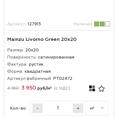
Артикул:
127913
Наличие
Mainzu Livorno Green 20x20
Размер:
20х20
Поверхность:
сатинированная
Фактура:
рустик
Форма:
квадратная
Артикул фабричный:
PT02472
3 950
4 180
руб/м²
(с НДС)
Кол-во
м²
-
+