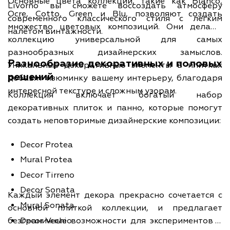
Основные цвета коллекции, такие как Blanco,
Livorno вы сможете воссоздать атмосферу
Ocre, Cotto, Green и Blu, позволяют создать
современного классического стиля с легким
множество цветовых композиций. Они делают
налетом винтажности.
коллекцию универсальной для самых
разнообразных дизайнерских замыслов.
Разнообразие декоративных и половых
Уникальные декоративные элементы в плитках
решений
добавят изюминку вашему интерьеру, благодаря
интересной текстуре и сложным узорам.
Коллекция включает богатый набор
декоративных плиток и панно, которые помогут
создать неповторимые дизайнерские композиции:
Decor Protea
Mural Protea
Decor Tirreno
Decor Sonata
Каждый элемент декора прекрасно сочетается с
Mural Sonata
основной плиткой коллекции, и предлагает
Decor Vechio
безграничные возможности для экспериментов в