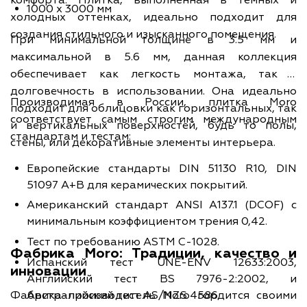
комфорта. Плитка, выполненная в темных и
1000 x 3000 мм
холодных оттенках, идеально подходит для
создания стильного и изысканного помещения.
При минимальной толщине в 3.5 мм и
максимальной в 5.6 мм, данная коллекция
обеспечивает как легкость монтажа, так и
долговечность в использовании. Она идеально
Производимая в России, плитка Moro
подходит для облицовки как горизонтальных, так
соответствует самым строгим международным
и вертикальных поверхностей, будь то полы,
стандартам и тестам:
стены, или декоративные элементы интерьера.
Европейские стандарты DIN 51130 R10, DIN
51097 A+B для керамических покрытий.
Американский стандарт ANSI A137.1 (DCOF) с
минимальным коэффициентом трения 0,42.
Тест по требованию ASTM C-1028.
Фабрика Moro: Традиции, качество и
Испанский тест UNE-ENV 12633:2003,
инновации
Английский тест BS 7976-2:2002, и
Австралийский тест AS/NZS 4586.
Фабрика-производитель Moro гордится своими