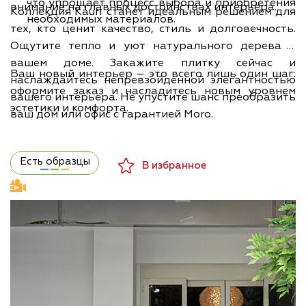
что упрощает процесс выбора и приобретения
внимание на главных достоинствах интерьера.
Коллекция Kauri станет идеальным решением для
необходимых материалов.
тех, кто ценит качество, стиль и долговечность.
Ощутите тепло и уют натурального дерева в
вашем доме. Закажите плитку сейчас и
Ваш новый интерьер – это всего лишь один шаг:
наслаждайтесь непревзойденной элегантностью
оформите заказ и насладитесь новым уровнем
вашего интерьера. Не упустите шанс преобразить
эстетики и комфорта.
ваш дом или офис с гарантией Moro.
Есть образцы
В избранное