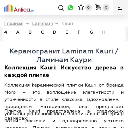
0
0
Главная
→
Laminam
→
Kauri
4
A
B
C
D
E
F
G
H
I
Керамогранит Laminam Kauri /
Ламинам Каури
Коллекция Kauri: Искусство дерева в
каждой плитке
Коллекция kерамической плитки Kauri от бренда
Moro – это воплощение элегантности и
утонченности в стиле классика. Вдохновленная
природным материалом, она предлагает
Плитка Kauri представлена в следующих
уникальную возможность внести в ваш интерьер
размерах:
нотки роскоши и одновременно уютного