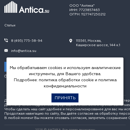
ООО "Антика"
ИНН: 7723857463
ОГРН: 1127747250212
Статьи
8 (495) 775-58-94
115561, Москва,
Каширское шоссе, 144 к.1
info@antica.su
Заказать звонок
Мы обрабатываем cookies и используем аналитические
инструменты, для Вашего удобства.
Режим работы:
Подробнее:
политика обработки cookie
и
политика
Пн.-Пт. 10.00-20.00,
Сб.-Вс. 10.00-18.00
конфиденциальности
ПРИНЯТЬ
Данный интернет сайт носит исключительно информационный характер и
Для получения подробной информации о стоимости и сроках выполне
Чтобы сделать наш сайт удобнее и персонализированее для вас мы ис
Продолжая навигацию по сайту, Вы даёте согласие на обработку перс
В любой момент Вы можете отозвать согласия, запретить сохранение C
2026 © АНТИКА. Все права защищены