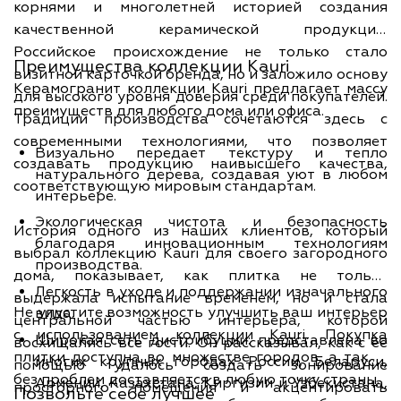
корнями и многолетней историей создания
качественной керамической продукции.
Российское происхождение не только стало
Преимущества коллекции Kauri
визитной карточкой бренда, но и заложило основу
Керамогранит коллекции Kauri предлагает массу
для высокого уровня доверия среди покупателей.
преимуществ для любого дома или офиса.
Традиции производства сочетаются здесь с
современными технологиями, что позволяет
Визуально передает текстуру и тепло
создавать продукцию наивысшего качества,
натурального дерева, создавая уют в любом
соответствующую мировым стандартам.
интерьере.
Экологическая чистота и безопасность
История одного из наших клиентов, который
благодаря инновационным технологиям
выбрал коллекцию Kauri для своего загородного
производства.
дома, показывает, как плитка не только
Легкость в уходе и поддержании изначального
выдержала испытание временем, но и стала
Не упустите возможность улучшить ваш интерьер
вида.
центральной частью интерьера, которой
с использованием коллекции Kauri. Покупка
Широкая сеть дистрибуции: представлена во
восхищались все гости. Он рассказывал, как с ее
плитки доступна во множестве городов, а также
многих крупных городах России, Беларуси,
помощью удалось создать зонирование
без проблем доставляется в любую точку страны.
Армении, Казахстана, Киргизии и Узбекистана,
просторного помещения и акцентировать
Позвольте себе лучшее