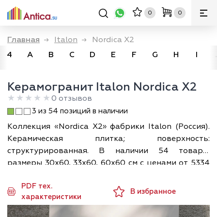
0
0
Главная
→
Italon
→
Nordica X2
4
A
B
C
D
E
F
G
H
I
Керамогранит Italon Nordica X2
0 отзывов
3 из 54 позиций в наличии
Коллекция «Nordica X2» фабрики Italon (Россия).
Керамическая плитка; поверхность:
структурированная. В наличии 54 товара,
размеры 30х60, 33х60, 60х60 см с ценами от 5334
₽/м². Применение: для ванной, для фартука.
PDF тех.
Доставка по Москве и всей России; а разложить
В избранное
характеристики
плитку по своему помещению в 3D можно прямо
на сайте — бесплатно.