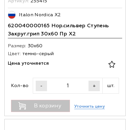
Артикул:
255415
Italon Nordica X2
620040000165 Нор.сильвер Ступень
Закруг.грип 30х60 Пр X2
Размер:
30х60
Цвет:
темно-серый
Цена уточняется
Кол-во
шт.
-
+
В корзину
Уточнить цену