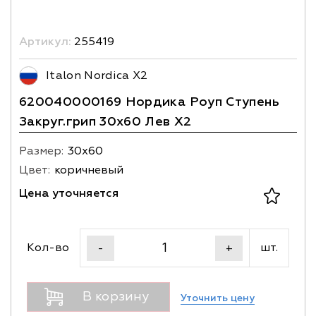
Артикул:
255419
Italon Nordica X2
620040000169 Нордика Роуп Ступень
Закруг.грип 30х60 Лев X2
Размер:
30х60
Цвет:
коричневый
Цена уточняется
Кол-во
шт.
-
+
В корзину
Уточнить цену