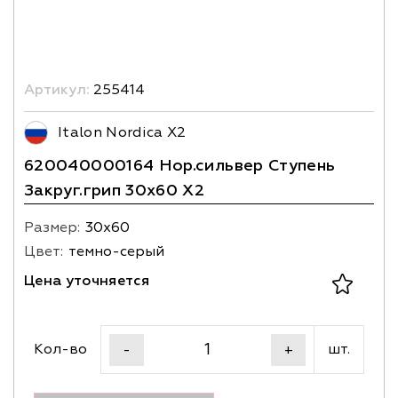
Артикул:
255414
Italon Nordica X2
620040000164 Нор.сильвер Ступень
Закруг.грип 30х60 X2
Размер:
30х60
Цвет:
темно-серый
Цена уточняется
Кол-во
шт.
-
+