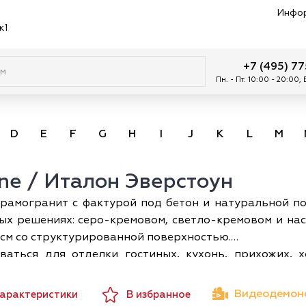
Инфо
к1
+7 (495) 7
Пн. - Пт. 10:00 - 20:00,
D
E
F
G
H
I
J
K
L
M
one / Италон Эверстоун
керамогранит с фактурой под бетон и натуральной п
вых решениях: серо-кремовом, светло-кремовом и на
см со структурированной поверхностью.
аться для отделки гостиных, кухонь, прихожих, 
нный индустриальный, урбанистический стиль, мини
ом и стеклом. Теплые нейтральные оттенки покрытия 
Видеодемон
характеристики
В избранное
аты и предлагаемые оттенки допускают комбинац