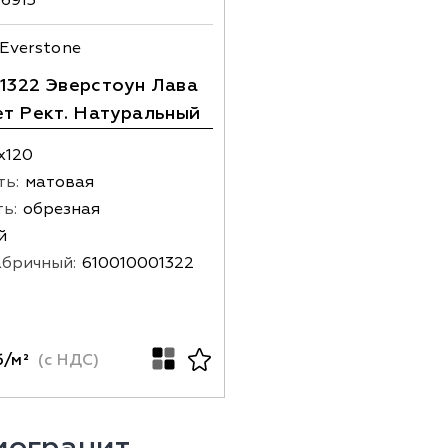
 Everstone
1322 Эверстоун Лава
ет Рект. Натуральный
х120
ть:
матовая
ь:
обрезная
й
абричный:
610010001322
/м²
(с НДС)
могранит