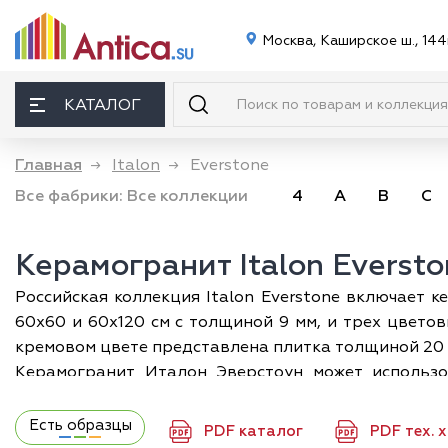
Москва, Каширское ш., 144
КАТАЛОГ
Главная
→
Italon
→
Everstone
Все фабрики:
Все коллекции
4
A
B
C
Керамогранит Italon Everst
Российская коллекция Italon Everstone включает 
60х60 и 60х120 см с толщиной 9 мм, и трех цвето
кремовом цвете представлена плитка толщиной 20 
Керамогранит Италон Эверстоун может использов
пространств. Он органично вписывается в совреме
с бетоном, камнем, деревом, штукатуркой, металл
Есть образцы
PDF каталог
PDF тех. 
помещении. Координированные между собой форм