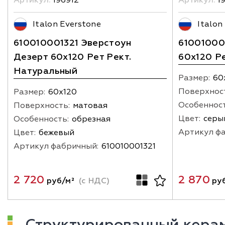
Italon Everstone
Italon
610010001321 Эверстоун
61001000
Дезерт 60х120 Рет Рект.
60х120 Р
Натуральный
Размер:
60
Поверхнос
Размер:
60х120
Особенност
Поверхность:
матовая
Цвет:
серы
Особенность:
обрезная
Артикул ф
Цвет:
бежевый
Артикул фабричный:
610010001321
2 720
2 870
руб/м²
(с НДС)
руб
Структурированный кера