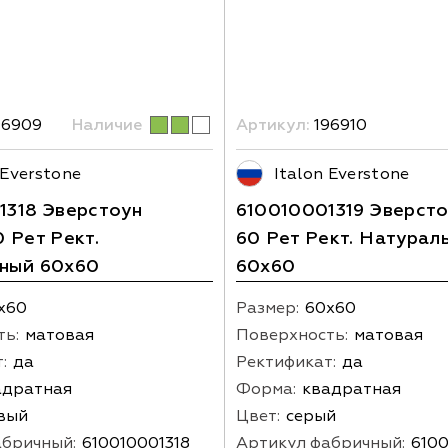
96909
Наличие
Артикул:
196910
 Everstone
Italon Everstone
1318 Эверстоун
610010001319 Эверсто
 Рет Рект.
60 Рет Рект. Натурал
ный 60х60
60х60
х60
Размер:
60х60
ть:
матовая
Поверхность:
матовая
:
да
Ректификат:
да
адратная
Форма:
квадратная
вый
Цвет:
серый
абричный:
610010001318
Артикул фабричный:
6100