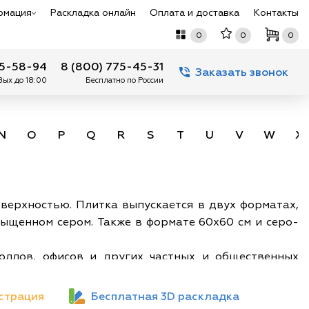
рмация
Раскладка онлайн
Оплата и доставка
Контакты
0
0
0
75-58-94
8 (800) 775-45-31
Заказать звонок
 Вых до 18:00
Бесплатно по России
N
O
P
Q
R
S
T
U
V
W
X
оверхностью. Плитка выпускается в двух форматах,
сыщенном сером. Также в формате 60х60 см и серо-
холлов, офисов и других частных и общественных
малистичный и функциональный, хорошо гармонирует
создают спокойную и комфортную атмосферу в любом
страция
Бесплатная 3D раскладка
ии. Крупный размер модулей позволяет свести к