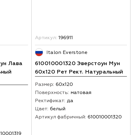
Артикул:
196911
Italon Everstone
ун Лава
610010001320 Эверстоун Мун
ьный
60х120 Рет Рект. Натуральный
Размер:
60х120
Поверхность:
матовая
Ректификат:
да
Цвет:
белый
Артикул фабричный:
610010001320
10001319