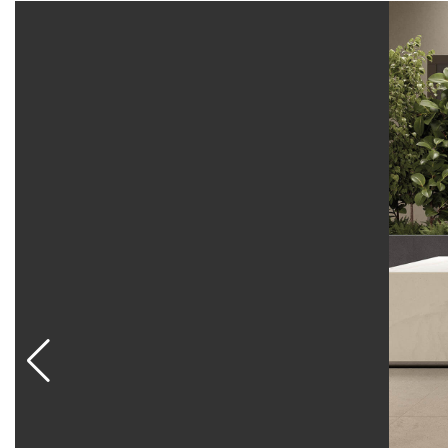
минимуму количество швов и получать визуаль
оформления входных зон и наружной отделки.