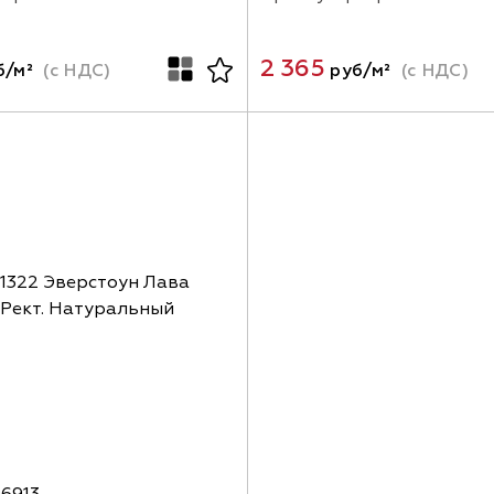
2 365
б/м²
(с НДС)
руб/м²
(с НДС)
6913