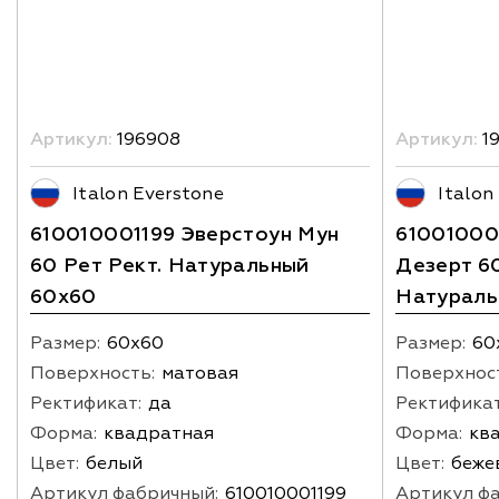
Артикул:
196908
Артикул:
1
Italon Everstone
Italon
610010001199 Эверстоун Мун
61001000
60 Рет Рект. Натуральный
Дезерт 60
60х60
Натураль
Размер:
60х60
Размер:
60
Поверхность:
матовая
Поверхнос
Ректификат:
да
Ректификат
Форма:
квадратная
Форма:
кв
Цвет:
белый
Цвет:
беже
Артикул фабричный:
610010001199
Артикул ф