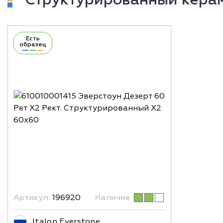
Есть
образец
Артикул:
196920
Наличие
Italon Everstone