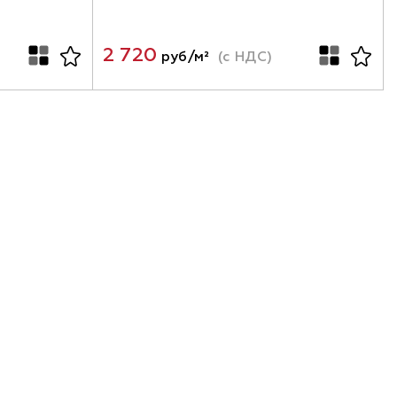
2 720
руб/м²
(с НДС)