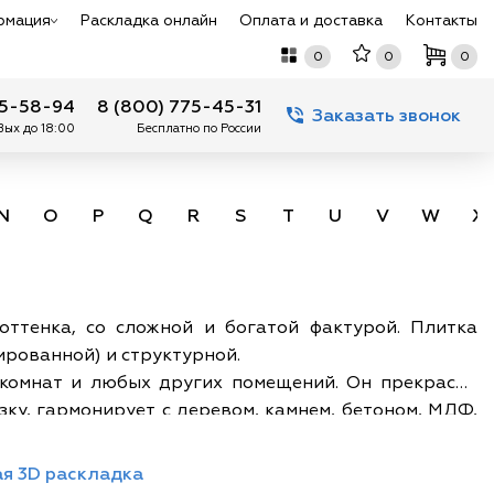
рмация
Раскладка онлайн
Оплата и доставка
Контакты
0
0
0
75-58-94
8 (800) 775-45-31
Заказать звонок
 Вых до 18:00
Бесплатно по России
N
O
P
Q
R
S
T
U
V
W
X
оттенка, со сложной и богатой фактурой. Плитка
ированной) и структурной.
х комнат и любых других помещений. Он прекрасно
ку, гармонирует с деревом, камнем, бетоном, МДФ,
в первую очередь с ахроматическими, древесными и
и противоскользящими свойствами. Первая с ее
я 3D раскладка
ля оформления входных зон, веранд и других мест с