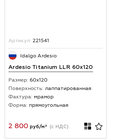
Артикул:
221541
Idalgo Ardesio
Ardesio Titanium LLR 60x120
Размер:
60х120
Поверхность:
лаппатированная
Фактура:
мрамор
Форма:
прямоугольная
2 800
руб/м²
(с НДС)