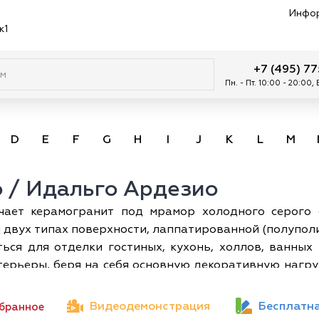
Инфо
к1
+7 (495) 7
Пн. - Пт. 10:00 - 20:00,
D
E
F
G
H
I
J
K
L
M
o / Идальго Ардезио
ючает керамогранит под мрамор холодного серого 
 и двух типах поверхности, лаппатированной (полупол
ься для отделки гостиных, кухонь, холлов, ванны
ерьеры, беря на себя основную декоративную нагруз
шо сочетаться с различными цветовыми решениями, 
, и структурная поверхность обладают хорошим
Видеодемонстрация
Бесплатна
збранное
цовки ванных комнат, прихожих, лоджий; вторая – д