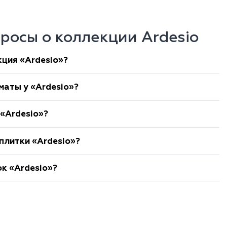
росы о коллекции Ardesio
кция «Ardesio»?
маты у «Ardesio»?
 «Ardesio»?
плитки «Ardesio»?
к «Ardesio»?