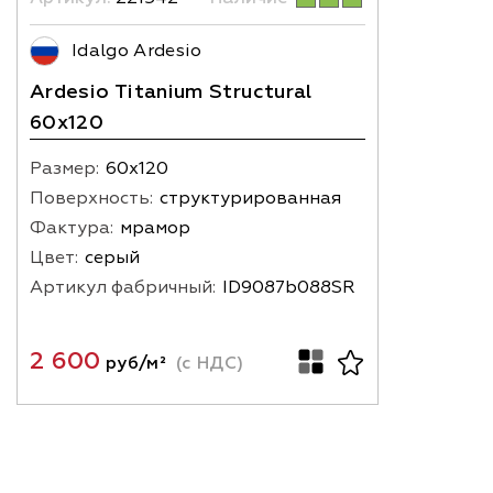
Idalgo Ardesio
Ardesio Titanium Structural
60x120
Размер:
60х120
Поверхность:
структурированная
Фактура:
мрамор
Цвет:
серый
Артикул фабричный:
ID9087b088SR
2 600
руб/м²
(с НДС)