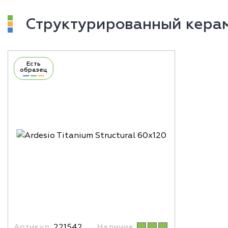
Структурированный кера
Есть
образец
Артикул:
221542
Наличие