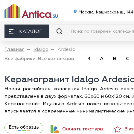
Москва, Каширское ш., 144
КАТАЛОГ
Главная
→
Idalgo
→
Ardesio
Все фабрики:
Все коллекции
4
A
B
C
Керамогранит Idalgo Ardesi
Новая российская коллекция Idalgo Ardesio вкл
представлена в двух форматах, 60х60 и 60х120 см,
Керамогранит Идальго Ardesio может использоват
вписывается в современные минималистические инт
металлом. Нейтральная цветовая гамма будет хоро
металлическими оттенками. И лаппатированная
Есть образцы
Скачать текстуры
В и
привлекательным легким блеском подойдет для обли