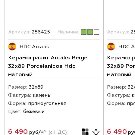
Артикул:
256425
Наличие
Артикул:
2
HDC Arcalis
HDC Ar
Керамогранит Arcalis Beige
Керамогра
32x89 Porcelanicos Hdc
32x89 Por
матовый
матовый
Размер:
32х89
Размер:
32
Фактура:
камень
Фактура:
к
Форма:
прямоугольная
Форма:
пр
Цвет:
бежевый
6 490
6 490
руб/м²
(с НДС)
ру