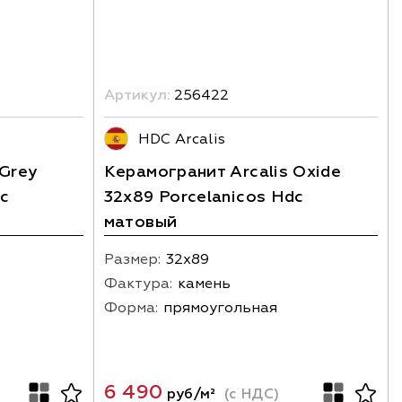
Артикул:
256422
HDC Arcalis
 Grey
Керамогранит Arcalis Oxide
dc
32x89 Porcelanicos Hdc
матовый
Размер:
32х89
Фактура:
камень
Форма:
прямоугольная
6 490
руб/м²
(с НДС)