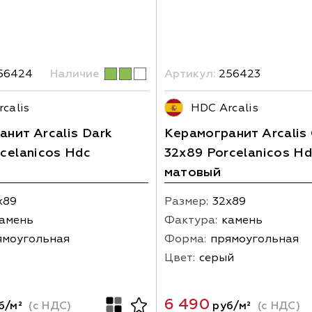
56424
Наличие
Артикул:
256423
calis
HDC Arcalis
нит Arcalis Dark
Керамогранит Arcalis
celanicos Hdc
32x89 Porcelanicos H
матовый
х89
Размер:
32х89
амень
Фактура:
камень
ямоугольная
Форма:
прямоугольная
Цвет:
серый
6 490
б/м²
(с НДС)
руб/м²
(с НДС)