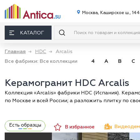
Москва, Каширское ш., 144
КАТАЛОГ
Главная
→
HDC
→
Arcalis
Все фабрики:
Все коллекции
4
A
B
C
Керамогранит HDC Arcalis
Коллекция «Arcalis» фабрики HDC (Испания). Керамо
по Москве и всей России; а разложить плитку по св
Есть образцы
Видеодем
В избранное