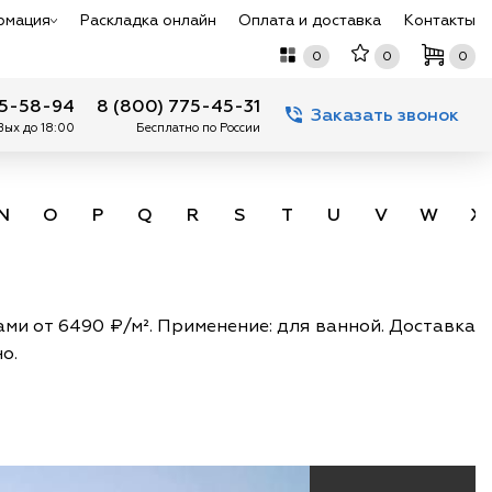
рмация
Раскладка онлайн
Оплата и доставка
Контакты
0
0
0
75-58-94
8 (800) 775-45-31
Заказать звонок
 Вых до 18:00
Бесплатно по России
N
O
P
Q
R
S
T
U
V
W
X
ами от 6490 ₽/м². Применение: для ванной. Доставка
о.