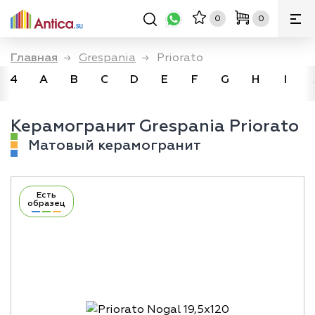
0
0
Главная
→
Grespania
→
Priorato
4
A
B
C
D
E
F
G
H
I
Керамогранит Grespania Priorato
Матовый керамогранит
Есть
образец