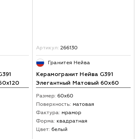
Артикул:
266130
Гранитея Нейва
G391
Керамогранит Нейва G391
60x120
Элегантный Матовый 60x60
Размер:
60х60
Поверхность:
матовая
Фактура:
мрамор
Форма:
квадратная
Цвет:
белый