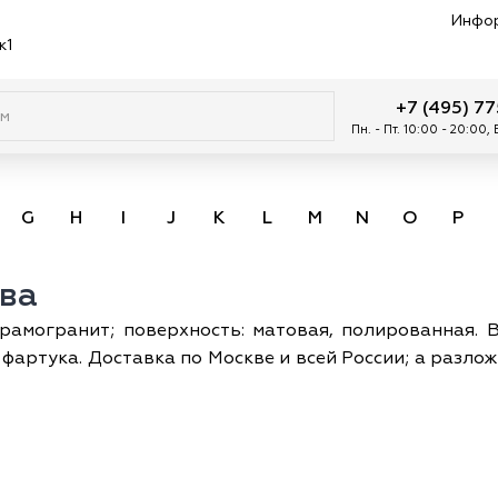
Инфо
к1
+7 (495) 7
Пн. - Пт. 10:00 - 20:00,
G
H
I
J
K
L
M
N
O
P
ва
рамогранит; поверхность: матовая, полированная. 
я фартука. Доставка по Москве и всей России; а разл