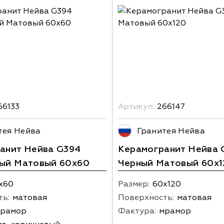
66133
Артикул:
266147
тея Нейва
Гранитея Нейва
анит Нейва G394
Керамогранит Нейва 
ый Матовый 60x60
Черный Матовый 60x1
х60
Размер:
60х120
ть:
матовая
Поверхность:
матовая
рамор
Фактура:
мрамор