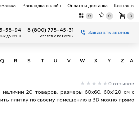
рмация
Раскладка онлайн
Оплата и доставка
Контакты
0
0
0
75-58-94
8 (800) 775-45-31
Заказать звонок
 Вых до 18:00
Бесплатно по России
Q
R
S
T
U
V
W
X
Y
Z
А -
0 отзывов
В наличии 20 товаров, размеры 60х60, 60х120 см с
ожить плитку по своему помещению в 3D можно прямо