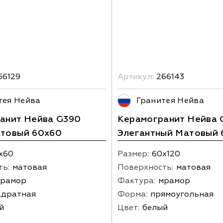
66129
Артикул:
266143
тея Нейва
Гранитея Нейва
анит Нейва G390
Керамогранит Нейва 
товый 60x60
Элегантный Матовый 
х60
Размер:
60х120
ть:
матовая
Поверхность:
матовая
рамор
Фактура:
мрамор
адратная
Форма:
прямоугольная
й
Цвет:
белый