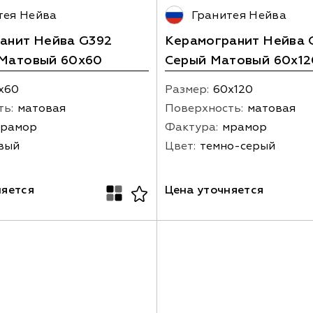
тея Нейва
Гранитея Нейва
анит Нейва G392
Керамогранит Нейва 
Матовый 60x60
Серый Матовый 60x12
х60
Размер:
60х120
ть:
матовая
Поверхность:
матовая
рамор
Фактура:
мрамор
вый
Цвет:
темно-серый
няется
Цена уточняется