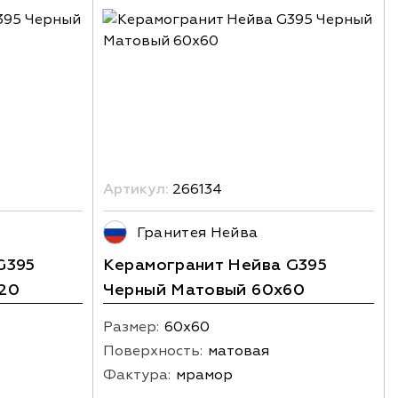
Артикул:
266134
Гранитея Нейва
G395
Керамогранит Нейва G395
20
Черный Матовый 60x60
Размер:
60х60
Поверхность:
матовая
Фактура:
мрамор