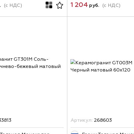
1 204
.
(с НДС)
руб.
(с НДС)
33813
Артикул:
268603