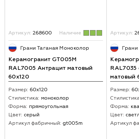
Артикул:
268600
Наличие
Артикул:
2
Грани Таганая Моноколор
Грани
Керамогранит GT005M
Керамог
RAL7005 Антрацит матовый
RAL7035 
60х120
матовый 
Размер:
60х120
Размер:
60
Стилистика:
моноколор
Стилистика
Форма:
прямоугольная
Форма:
кв
Цвет:
серый
Цвет:
свет
Артикул фабричный:
gt005m
Артикул ф