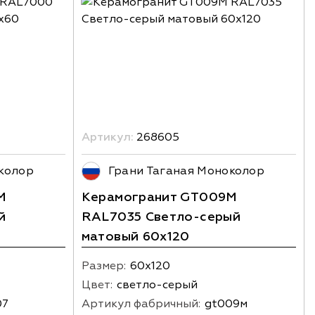
Артикул:
268605
колор
Грани Таганая Моноколор
M
Керамогранит GT009M
й
RAL7035 Светло-серый
матовый 60х120
Размер:
60х120
Цвет:
светло-серый
07
Артикул фабричный:
gt009м