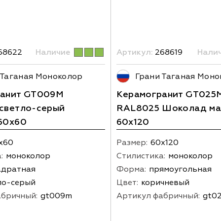
68622
Наличие
Артикул:
268619
Нали
 Таганая Моноколор
Грани Таганая Моно
ранит GT009M
Керамогранит GT025
светло-серый
RAL8025 Шоколад ма
60х60
60х120
х60
Размер:
60х120
:
моноколор
Стилистика:
моноколор
адратная
Форма:
прямоугольная
ло-серый
Цвет:
коричневый
абричный:
gt009m
Артикул фабричный:
gt0