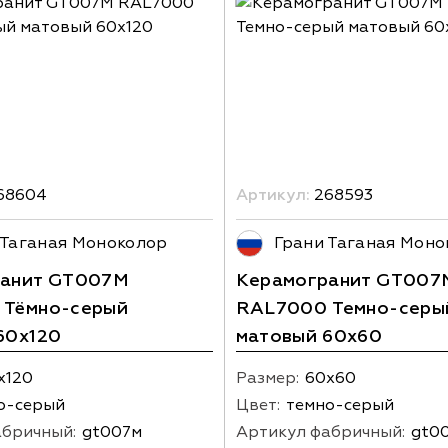
68604
Артикул:
268593
 Таганая Моноколор
Грани Таганая Моно
ранит GT007M
Керамогранит GT007
 Тёмно-серый
RAL7000 Темно-серы
60х120
матовый 60х60
х120
Размер:
60х60
о-серый
Цвет:
темно-серый
абричный:
gt007м
Артикул фабричный:
gt0