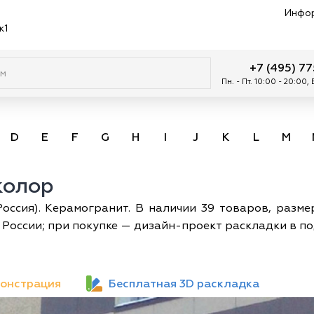
Инфо
к1
+7 (495) 7
Пн. - Пт. 10:00 - 20:00,
D
E
F
G
H
I
J
K
L
M
колор
ссия). Керамогранит. В наличии 39 товаров, размер
 России; при покупке — дизайн-проект раскладки в п
онстрация
Бесплатная 3D раскладка