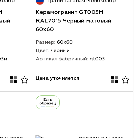
колор
Грани Таганая Моноколор
M
Керамогранит GT003M
вый
RAL7015 Черный матовый
60х60
Размер:
60х60
Цвет:
чёрный
03м
Артикул фабричный:
gt003
Цена уточняется
Есть
образец