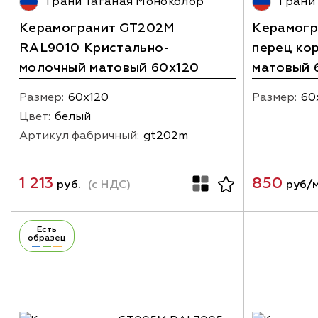
Грани Таганая Моноколор
Грани
Керамогранит GT202M
Керамогр
RAL9010 Кристально-
перец ко
молочный матовый 60х120
матовый 
Размер:
60х120
Размер:
60
Цвет:
белый
Артикул фабричный:
gt202m
1 213
850
руб.
(с НДС)
руб/м
Есть
образец