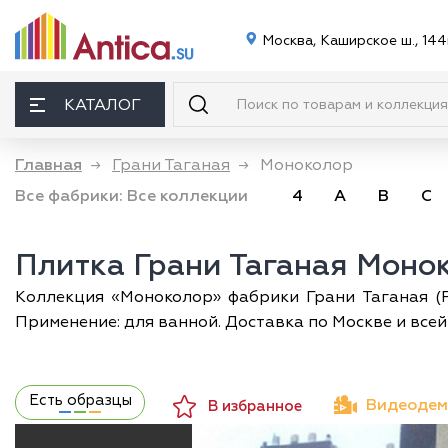
Москва, Каширское ш., 144
КАТАЛОГ
Главная
→
Грани Таганая
→
Моноколор
Все фабрики:
Все коллекции
4
A
B
C
Плитка Грани Таганая Моно
Коллекция «Моноколор» фабрики Грани Таганая (Ро
Применение: для ванной. Доставка по Москве и всей
Есть образцы
Видеодем
В избранное