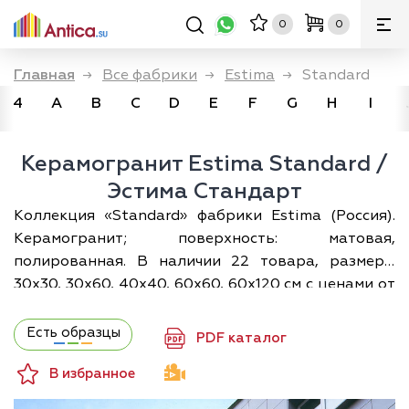
0
0
Главная
→
Все фабрики
→
Estima
→
Standard
4
A
B
C
D
E
F
G
H
I
Керамогранит Estima Standard /
Эстима Стандарт
Коллекция «Standard» фабрики Estima (Россия).
Керамогранит; поверхность: матовая,
полированная. В наличии 22 товара, размеры
30х30, 30х60, 40х40, 60х60, 60х120 см с ценами от
890 ₽/м². Применение: для ванной, для гостиной,
для коридора, для крыльца, для кухни, для
Есть образцы
PDF каталог
общественных помещений, для улицы, для фасада.
В избранное
Доставка по Москве и всей России; при покупке —
дизайн-проект раскладки в подарок.