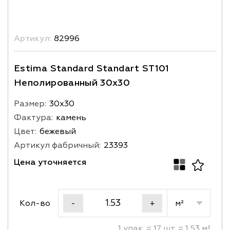
Артикул:
82996
Estima Standard Standart ST101
Неполированный 30x30
Размер:
30х30
Фактура:
камень
Цвет:
бежевый
Артикул фабричный:
23393
Цена уточняется
Кол-во
м²
-
+
1 упак. = 17 шт. = 1.53 м²